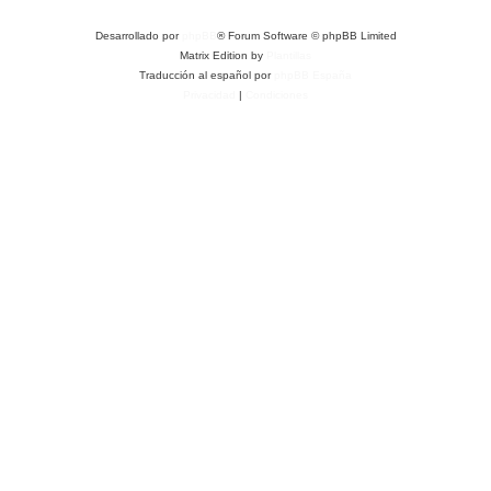
Desarrollado por
phpBB
® Forum Software © phpBB Limited
Matrix Edition by
Plantillas
Traducción al español por
phpBB España
Privacidad
|
Condiciones