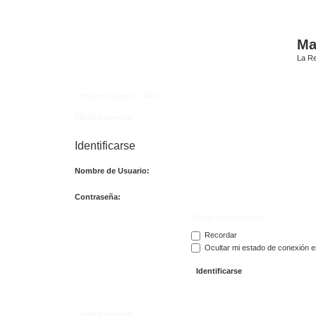
Mat
La Re
Enlaces rápidos
FAQ
Índice general
Identificarse
Nombre de Usuario:
Contraseña:
Olvidé mi contraseña
Recordar
Ocultar mi estado de conexión e
Índice general