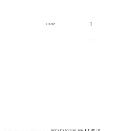
Buscar
Búsqueda avanza
Identificarse
Contáctanos
Borrar cookies
Todos los horarios son
UTC+01:00