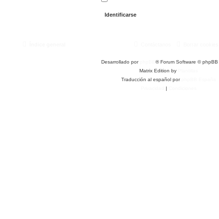
Índice general
Contáctanos
Borrar cookies
Desarrollado por
phpBB
® Forum Software © phpBB 
Matrix Edition by
Plantillas
Traducción al español por
phpBB España
Privacidad
|
Condiciones