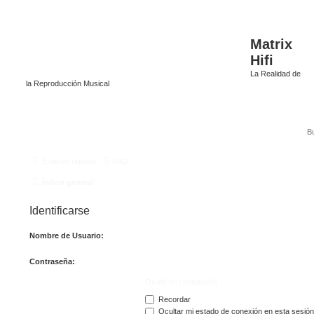
Matrix
Hifi
La Realidad de
la Reproducción Musical
Enlaces rápidos
FAQ
Índice general
Identificarse
Nombre de Usuario:
Contraseña:
Olvidé mi contraseña
Recordar
Ocultar mi estado de conexión en esta sesión