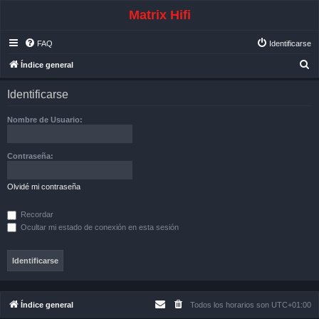
Matrix Hifi
FAQ
Identificarse
B
Índice general
u
Identificarse
s
c
Nombre de Usuario:
a
r
Contraseña:
Olvidé mi contraseña
Recordar
Ocultar mi estado de conexión en esta sesión
Índice general
Todos los horarios son
UTC+01:00