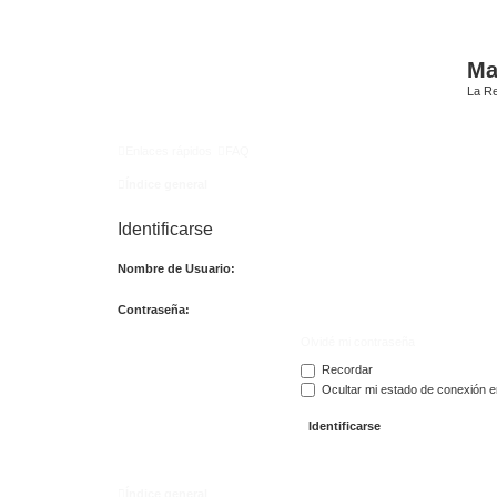
Mat
La Re
Enlaces rápidos
FAQ
Índice general
Identificarse
Nombre de Usuario:
Contraseña:
Olvidé mi contraseña
Recordar
Ocultar mi estado de conexión e
Índice general