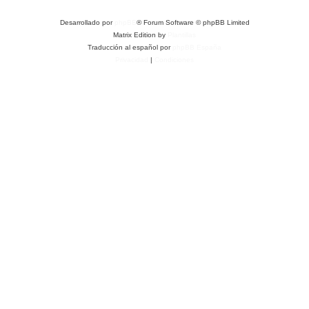
Desarrollado por
phpBB
® Forum Software © phpBB Limited
Matrix Edition by
Plantillas
Traducción al español por
phpBB España
Privacidad
|
Condiciones