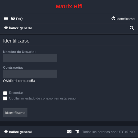
Matrix Hifi
FAQ
Identificarse
B
Índice general
u
Identificarse
s
c
Nombre de Usuario:
a
r
Contraseña:
Olvidé mi contraseña
Recordar
Ocultar mi estado de conexión en esta sesión
Índice general
Todos los horarios son
UTC+01:00