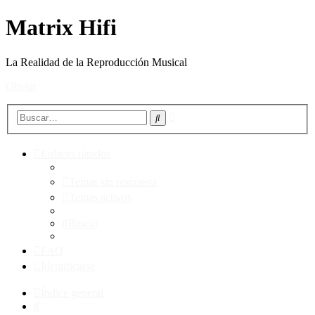
Matrix Hifi
La Realidad de la Reproducción Musical
Obviar
Búsqueda
Buscar
avanzada
Enlaces rápidos
Temas sin respuesta
Temas activos
Buscar
FAQ
Identificarse
Índice general
Buscar