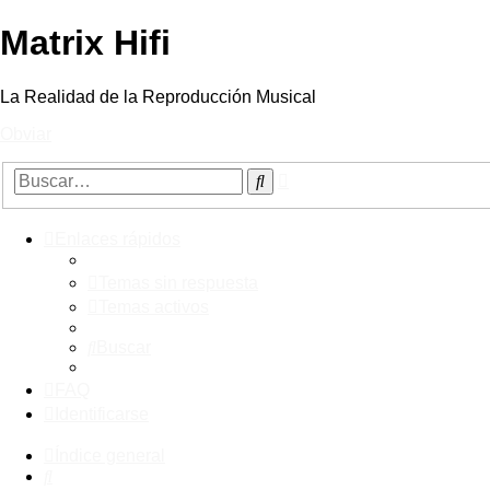
Matrix Hifi
La Realidad de la Reproducción Musical
Obviar
Búsqueda
Buscar
avanzada
Enlaces rápidos
Temas sin respuesta
Temas activos
Buscar
FAQ
Identificarse
Índice general
Buscar