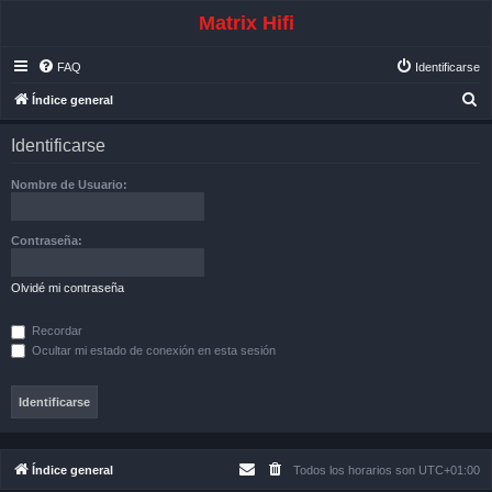
Matrix Hifi
FAQ
Identificarse
B
Índice general
u
Identificarse
s
c
Nombre de Usuario:
a
r
Contraseña:
Olvidé mi contraseña
Recordar
Ocultar mi estado de conexión en esta sesión
Índice general
Todos los horarios son
UTC+01:00