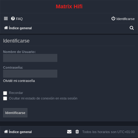
Matrix Hifi
FAQ
Identificarse
B
Índice general
u
Identificarse
s
c
Nombre de Usuario:
a
r
Contraseña:
Olvidé mi contraseña
Recordar
Ocultar mi estado de conexión en esta sesión
Índice general
Todos los horarios son
UTC+01:00