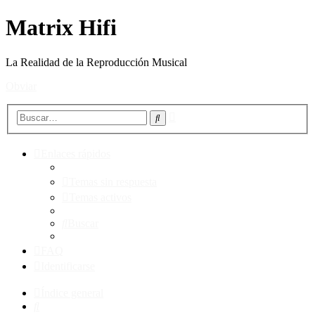
Matrix Hifi
La Realidad de la Reproducción Musical
Obviar
Búsqueda
Buscar
avanzada
Enlaces rápidos
Temas sin respuesta
Temas activos
Buscar
FAQ
Identificarse
Índice general
Buscar