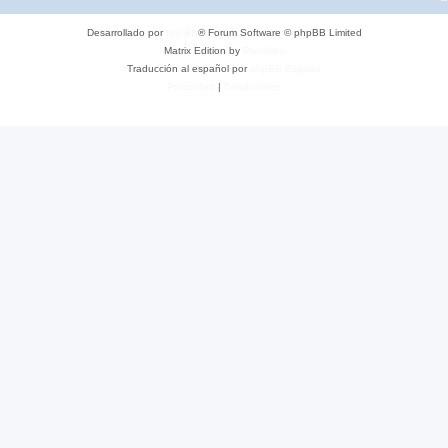
Desarrollado por
phpBB
® Forum Software © phpBB Limited
Matrix Edition by
Plantillas
Traducción al español por
phpBB España
Privacidad
|
Condiciones