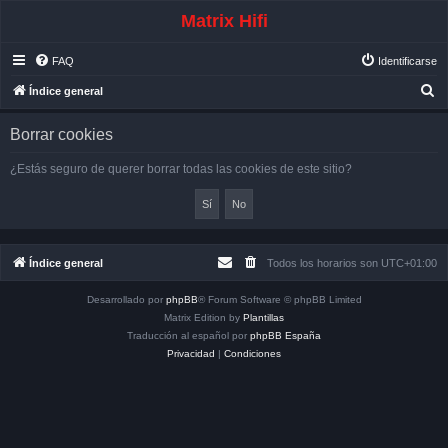
Matrix Hifi
FAQ
Identificarse
B
Índice general
u
Borrar cookies
s
c
¿Estás seguro de querer borrar todas las cookies de este sitio?
a
r
Índice general
Todos los horarios son
UTC+01:00
Desarrollado por
phpBB
® Forum Software © phpBB Limited
Matrix Edition by
Plantillas
Traducción al español por
phpBB España
Privacidad
|
Condiciones