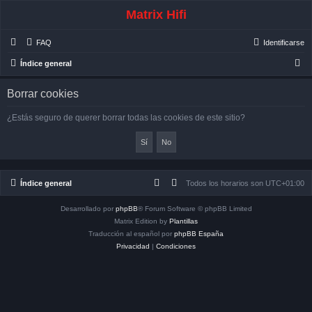
Matrix Hifi
FAQ
Identificarse
B
Índice general
u
Borrar cookies
s
c
¿Estás seguro de querer borrar todas las cookies de este sitio?
a
r
Índice general
Todos los horarios son
UTC+01:00
Desarrollado por
phpBB
® Forum Software © phpBB Limited
Matrix Edition by
Plantillas
Traducción al español por
phpBB España
Privacidad
|
Condiciones