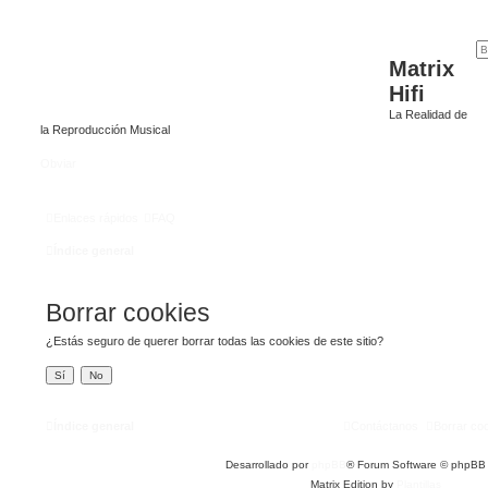
Matrix
Hifi
La Realidad de
la Reproducción Musical
Obviar
Enlaces rápidos
FAQ
Índice general
Borrar cookies
¿Estás seguro de querer borrar todas las cookies de este sitio?
Índice general
Contáctanos
Borrar co
Desarrollado por
phpBB
® Forum Software © phpBB 
Matrix Edition by
Plantillas