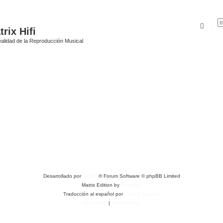
Busca
Bú
rix Hifi
alidad de la Reproducción Musical
Desarrollado por
phpBB
® Forum Software © phpBB Limited
Matrix Edition by
Plantillas
Traducción al español por
phpBB España
Privacidad
|
Condiciones