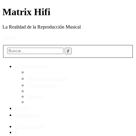
Matrix Hifi
La Realidad de la Reproducción Musical
Obviar
Búsqueda
Buscar
avanzada
Enlaces rápidos
Temas sin respuesta
Temas activos
Buscar
FAQ
Identificarse
Índice general
Buscar