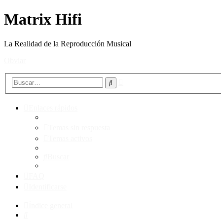
Matrix Hifi
La Realidad de la Reproducción Musical
Obviar
Búsqueda
Buscar
avanzada
Enlaces rápidos
Temas sin respuesta
Temas activos
Buscar
FAQ
Identificarse
Índice general
Buscar