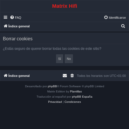
Matrix Hifi
FAQ
Identificarse
B
Índice general
u
Borrar cookies
s
c
¿Estás seguro de querer borrar todas las cookies de este sitio?
a
r
Índice general
Todos los horarios son
UTC+01:00
Desarrollado por
phpBB
® Forum Software © phpBB Limited
Matrix Edition by
Plantillas
Traducción al español por
phpBB España
Privacidad
|
Condiciones