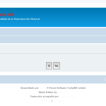
rix Hifi
alidad de la Reproducción Musical
Desarrollado por
phpBB
® Forum Software © phpBB Limited
Matrix Edition by
Plantillas
Traducción al español por
phpBB España
Privacidad
|
Condiciones