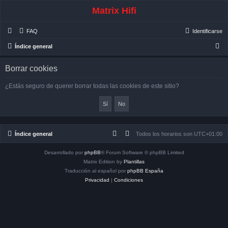
Matrix Hifi
FAQ
Identificarse
B
Índice general
u
Borrar cookies
s
c
¿Estás seguro de querer borrar todas las cookies de este sitio?
a
r
Índice general
Todos los horarios son
UTC+01:00
Desarrollado por
phpBB
® Forum Software © phpBB Limited
Matrix Edition by
Plantillas
Traducción al español por
phpBB España
Privacidad
|
Condiciones