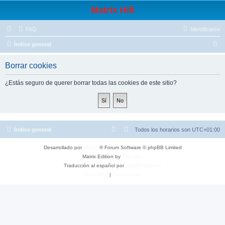
Matrix Hifi
FAQ
Identificarse
B
Índice general
u
Borrar cookies
s
c
¿Estás seguro de querer borrar todas las cookies de este sitio?
a
r
Índice general
Todos los horarios son
UTC+01:00
Desarrollado por
phpBB
® Forum Software © phpBB Limited
Matrix Edition by
Plantillas
Traducción al español por
phpBB España
Privacidad
|
Condiciones