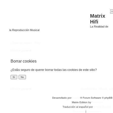
Matrix
Hifi
La Realidad de
la Reproducción Musical
Enlaces rápidos
FAQ
Índice general
Borrar cookies
¿Estás seguro de querer borrar todas las cookies de este sitio?
Índice general
Contáctanos
Borrar co
Desarrollado por
phpBB
® Forum Software © phpBB 
Matrix Edition by
Plantillas
Traducción al español por
phpBB España
Privacidad
|
Condiciones