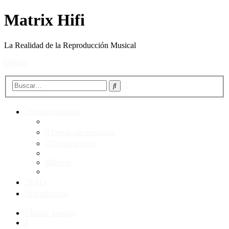
Matrix Hifi
La Realidad de la Reproducción Musical
Obviar
Búsqueda
Buscar
avanzada
Enlaces rápidos
Temas sin respuesta
Temas activos
Buscar
FAQ
Identificarse
Índice general
Buscar