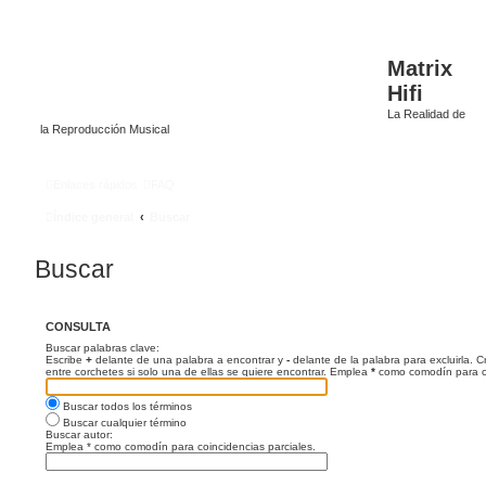
Matrix
Hifi
La Realidad de
la Reproducción Musical
Enlaces rápidos
FAQ
Índice general
Buscar
Buscar
CONSULTA
Buscar palabras clave:
Escribe
+
delante de una palabra a encontrar y
-
delante de la palabra para excluirla. 
entre corchetes si solo una de ellas se quiere encontrar. Emplea
*
como comodín para co
Buscar todos los términos
Buscar cualquier término
Buscar autor:
Emplea * como comodín para coincidencias parciales.