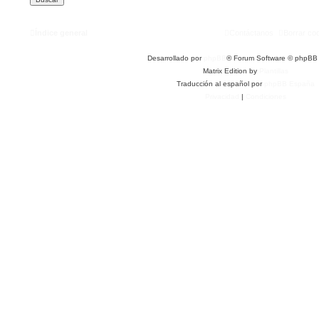
Índice general
Contáctanos
Borrar co
Desarrollado por
phpBB
® Forum Software © phpBB 
Matrix Edition by
Plantillas
Traducción al español por
phpBB España
Privacidad
|
Condiciones