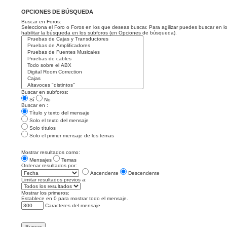
OPCIONES DE BÚSQUEDA
Buscar en Foros:
Selecciona el Foro o Foros en los que deseas buscar. Para agilizar puedes buscar en l
habilitar la búsqueda en los subforos (en Opciones de búsqueda).
Buscar en subforos:
Sí
No
Buscar en :
Título y texto del mensaje
Solo el texto del mensaje
Solo títulos
Solo el primer mensaje de los temas
Mostrar resultados como:
Mensajes
Temas
Ordenar resultados por:
Ascendente
Descendente
Limitar resultados previos a:
Mostrar los primeros:
Establece en 0 para mostrar todo el mensaje.
Caracteres del mensaje