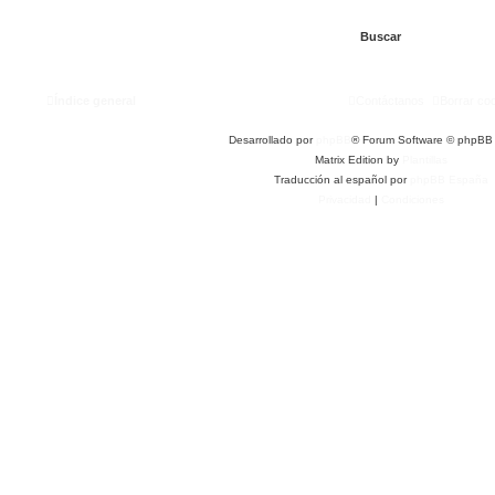
Índice general
Contáctanos
Borrar co
Desarrollado por
phpBB
® Forum Software © phpBB 
Matrix Edition by
Plantillas
Traducción al español por
phpBB España
Privacidad
|
Condiciones