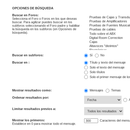
OPCIONES DE BÚSQUEDA
Buscar en Foros:
Selecciona el Foro o Foros en los que deseas
buscar. Para agilizar puedes buscar en los
subforos seleccionando el Foro padre y habilitar
la búsqueda en los subforos (en Opciones de
búsqueda).
Buscar en subforos:
Sí
No
Buscar en :
Título y texto del mensaje
Solo el texto del mensaje
Solo títulos
Solo el primer mensaje de l
Mostrar resultados como:
Mensajes
Temas
Ordenar resultados por:
A
Limitar resultados previos a:
Mostrar los primeros:
Caracteres del mens
Establece en 0 para mostrar todo el mensaje.