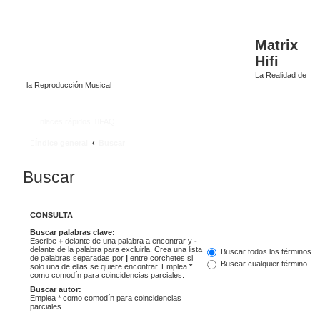
Matrix
Hifi
La Realidad de
la Reproducción Musical
Enlaces rápidos
FAQ
Índice general
Buscar
Buscar
CONSULTA
Buscar palabras clave:
Escribe
+
delante de una palabra a encontrar y
-
delante de la palabra para excluirla. Crea una lista
Buscar todos los términos
de palabras separadas por
|
entre corchetes si
Buscar cualquier término
solo una de ellas se quiere encontrar. Emplea
*
como comodín para coincidencias parciales.
Buscar autor:
Emplea * como comodín para coincidencias
parciales.