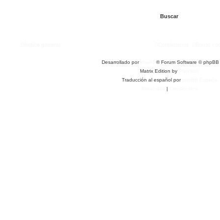
Índice general
Contáctanos
Borrar co
Desarrollado por
phpBB
® Forum Software © phpBB 
Matrix Edition by
Plantillas
Traducción al español por
phpBB España
Privacidad
|
Condiciones