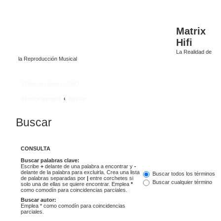
Matrix
Hifi
La Realidad de
la Reproducción Musical
Enlaces rápidos
FAQ
Índice general
Buscar
Buscar
CONSULTA
Buscar palabras clave:
Escribe
+
delante de una palabra a encontrar y
-
delante de la palabra para excluirla. Crea una lista
Buscar todos los términos
de palabras separadas por
|
entre corchetes si
Buscar cualquier término
solo una de ellas se quiere encontrar. Emplea
*
como comodín para coincidencias parciales.
Buscar autor:
Emplea * como comodín para coincidencias
parciales.