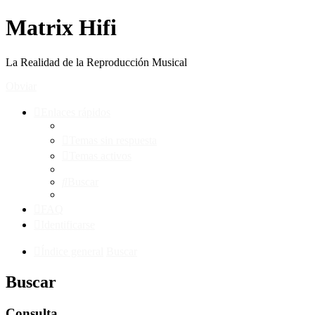
Matrix Hifi
La Realidad de la Reproducción Musical
Obviar
Enlaces rápidos
Temas sin respuesta
Temas activos
Buscar
FAQ
Identificarse
Índice general
Buscar
Buscar
Consulta