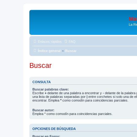
Mat
La Re
Enlaces rápidos
FAQ
Índice general
Buscar
Buscar
CONSULTA
Buscar palabras clave:
Escribe
+
delante de una palabra a encontrar y
-
delante de la palabra 
una lista de palabras separadas por
|
entre corchetes si solo una de el
encontrar. Emplea
*
como comodín para coincidencias parciales.
Buscar autor:
Emplea * como comodín para coincidencias parciales.
OPCIONES DE BÚSQUEDA
Buscar en Foros: