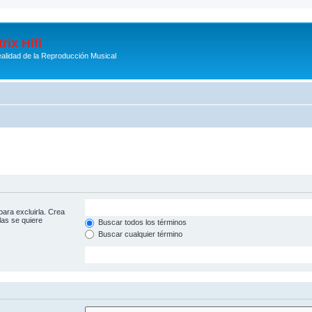
rix Hifi
alidad de la Reproducción Musical
para excluirla. Crea
las se quiere
Buscar todos los términos
Buscar cualquier término