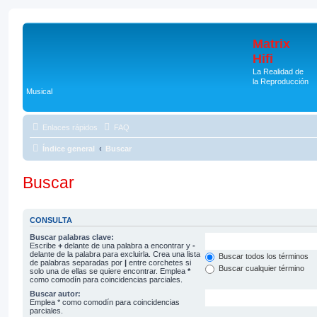
Matrix
Hifi
La Realidad de
la Reproducción
Musical
Enlaces rápidos
FAQ
Índice general
Buscar
Buscar
CONSULTA
Buscar palabras clave:
Escribe
+
delante de una palabra a encontrar y
-
delante de la palabra para excluirla. Crea una lista
Buscar todos los términos
de palabras separadas por
|
entre corchetes si
Buscar cualquier término
solo una de ellas se quiere encontrar. Emplea
*
como comodín para coincidencias parciales.
Buscar autor:
Emplea * como comodín para coincidencias
parciales.