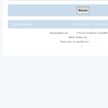
Índice general
Contáctanos
Borrar co
Desarrollado por
phpBB
® Forum Software © phpBB 
Matrix Edition by
Plantillas
Traducción al español por
phpBB España
Privacidad
|
Condiciones