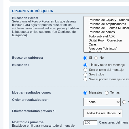
OPCIONES DE BÚSQUEDA
Buscar en Foros:
Selecciona el Foro o Foros en los que deseas
buscar. Para agilizar puedes buscar en los
subforos seleccionando el Foro padre y habilitar
la búsqueda en los subforos (en Opciones de
búsqueda).
Buscar en subforos:
Sí
No
Buscar en :
Título y texto del mensaje
Solo el texto del mensaje
Solo títulos
Solo el primer mensaje de l
Mostrar resultados como:
Mensajes
Temas
Ordenar resultados por:
A
Limitar resultados previos a:
Mostrar los primeros:
Caracteres del mens
Establece en 0 para mostrar todo el mensaje.