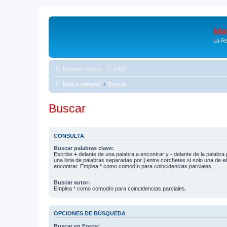
Mat
La Re
Enlaces rápidos
FAQ
Índice general
Buscar
Buscar
CONSULTA
Buscar palabras clave:
Escribe
+
delante de una palabra a encontrar y
-
delante de la palabra 
una lista de palabras separadas por
|
entre corchetes si solo una de el
encontrar. Emplea
*
como comodín para coincidencias parciales.
Buscar autor:
Emplea * como comodín para coincidencias parciales.
OPCIONES DE BÚSQUEDA
Buscar en Foros: