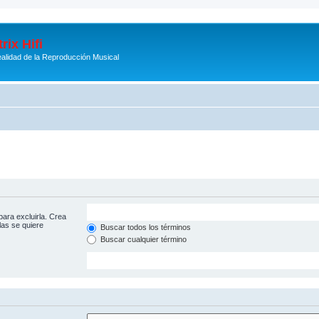
rix Hifi
alidad de la Reproducción Musical
para excluirla. Crea
las se quiere
Buscar todos los términos
Buscar cualquier término