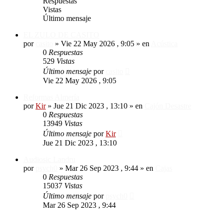
Respuestas
Vistas
Último mensaje
EL ZULO DE CASITO
por
casito
»
Vie 22 May 2026 , 9:05
» en
Acústica
0
Respuestas
529
Vistas
Último mensaje
por
casito
Vie 22 May 2026 , 9:05
Reformas Almería
por
Kir
»
Jue 21 Dic 2023 , 13:10
» en
Cajón Desastre
0
Respuestas
13949
Vistas
Último mensaje
por
Kir
Jue 21 Dic 2023 , 13:10
Audiosic Landru
por
psych0
»
Mar 26 Sep 2023 , 9:44
» en
Cajas
0
Respuestas
15037
Vistas
Último mensaje
por
psych0
Mar 26 Sep 2023 , 9:44