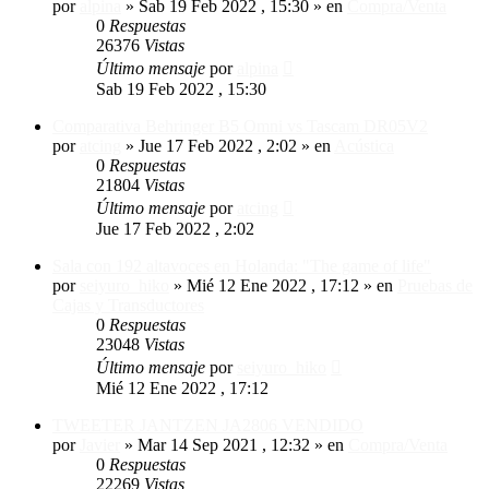
por
alpina
»
Sab 19 Feb 2022 , 15:30
» en
Compra/Venta
0
Respuestas
26376
Vistas
Último mensaje
por
alpina
Sab 19 Feb 2022 , 15:30
Comparativa Behringer B5 Omni vs Tascam DR05V2
por
atcing
»
Jue 17 Feb 2022 , 2:02
» en
Acústica
0
Respuestas
21804
Vistas
Último mensaje
por
atcing
Jue 17 Feb 2022 , 2:02
Sala con 192 altavoces en Holanda: "The game of life"
por
seiyuro_hiko
»
Mié 12 Ene 2022 , 17:12
» en
Pruebas de
Cajas y Transductores
0
Respuestas
23048
Vistas
Último mensaje
por
seiyuro_hiko
Mié 12 Ene 2022 , 17:12
TWEETER JANTZEN JA2806 VENDIDO
por
Javier
»
Mar 14 Sep 2021 , 12:32
» en
Compra/Venta
0
Respuestas
22269
Vistas