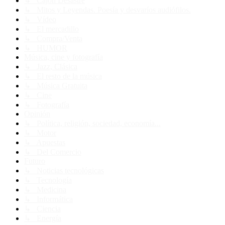
↳ Cajón Desastre
↳ Mitos y Leyendas. Poesía y desvaríos audiófilos.
↳ Vídeo
↳ El mercadillo
↳ Compra/Venta
↳ HUMOR
Música, cine y fotografía
↳ Jazz, Clásica
↳ El resto de la música
↳ Música Gratuita
↳ Cine
↳ Fotografía
Opinión
↳ Política, religión, sociedad, economía...
↳ Motor
↳ Apuestas
↳ Del Comercio
Futuro
↳ Noticias tecnológicas
↳ Tecnología
↳ Medicina
↳ Informática
↳ Ciencia
↳ Energía