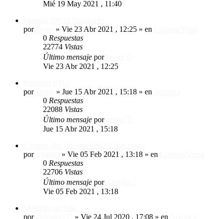
Mié 19 May 2021 , 11:40
Marantz PM42 Finalizado
por
Javier
»
Vie 23 Abr 2021 , 12:25
» en
Compra/Venta
0
Respuestas
22774
Vistas
Último mensaje
por
Javier
Vie 23 Abr 2021 , 12:25
Presonus PM-2
por
atcing
»
Jue 15 Abr 2021 , 15:18
» en
Acústica
0
Respuestas
22088
Vistas
Último mensaje
por
atcing
Jue 15 Abr 2021 , 15:18
Compro dbx driverack pa2 y dux rta-m
por
Ajepdel
»
Vie 05 Feb 2021 , 13:18
» en
Compra/Venta
0
Respuestas
22706
Vistas
Último mensaje
por
Ajepdel
Vie 05 Feb 2021 , 13:18
Medición de sala.
por
malosan953
»
Vie 24 Jul 2020 , 17:08
» en
Acústica