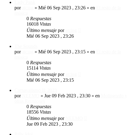
Lady Pank
por
atcing
»
Mié 06 Sep 2023 , 23:26
» en
El resto de la
música
0
Respuestas
16018
Vistas
Último mensaje
por
atcing
Mié 06 Sep 2023 , 23:26
The Sounds
por
atcing
»
Mié 06 Sep 2023 , 23:15
» en
El resto de la
música
0
Respuestas
15114
Vistas
Último mensaje
por
atcing
Mié 06 Sep 2023 , 23:15
Carnavalismo II: 2023
por
NEEMO
»
Jue 09 Feb 2023 , 23:30
» en
Molingordo y
otras Reuniones
0
Respuestas
18556
Vistas
Último mensaje
por
NEEMO
Jue 09 Feb 2023 , 23:30
Billy Idol