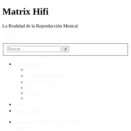
Matrix Hifi
La Realidad de la Reproducción Musical
Obviar
Búsqueda
Buscar
avanzada
Enlaces rápidos
Temas sin respuesta
Temas activos
Buscar
FAQ
Identificarse
Índice general
Buscar
Temas sin
respuesta