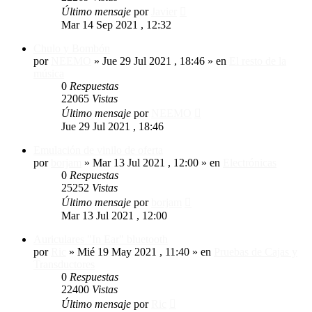
Último mensaje
por
Javier
Mar 14 Sep 2021 , 12:32
Chulo y Bombón
por
NEEMO
»
Jue 29 Jul 2021 , 18:46
» en
El resto de la
música
0
Respuestas
22065
Vistas
Último mensaje
por
NEEMO
Jue 29 Jul 2021 , 18:46
Emulación de vinilo de oferta
por
borjam
»
Mar 13 Jul 2021 , 12:00
» en
Electrónicas
0
Respuestas
25252
Vistas
Último mensaje
por
borjam
Mar 13 Jul 2021 , 12:00
Auriculares "In Ear" bluetooth
por
Ric
»
Mié 19 May 2021 , 11:40
» en
Pruebas de Cajas y
Transductores
0
Respuestas
22400
Vistas
Último mensaje
por
Ric