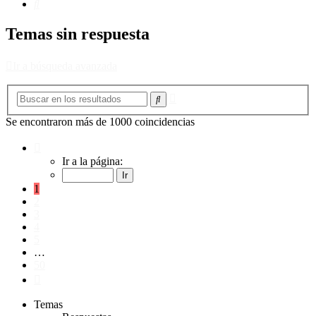
Buscar
Temas sin respuesta
Ir a búsqueda avanzada
Búsqueda
Buscar
avanzada
Se encontraron más de 1000 coincidencias
Página
1
Ir a la página:
de
50
1
2
3
4
5
…
50
Siguiente
Temas