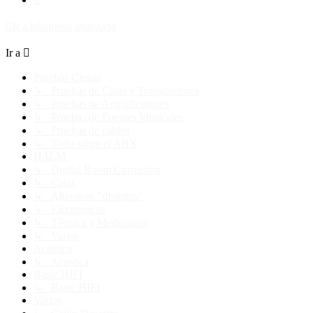
Ir a búsqueda avanzada
Ir a
Pruebas Ciegas
↳ Pruebas de Cajas y Transductores
↳ Pruebas de Amplificadores
↳ Pruebas de Fuentes Musicales
↳ Pruebas de cables
↳ Todo sobre el ABX
H.U.M.
↳ Digital Room Correction
↳ Cajas
↳ Altavoces "distintos"
↳ Electrónicas
↳ Técnica y Mediciones
↳ Varios
Acústica
↳ Acústica
Basic HIFI
↳ Basic HIFI
Varios