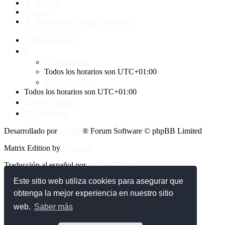
↳ Internet
Eventos
↳ Molingordo y otras Reuniones
Índice general
Contáctanos
Todos los horarios son
UTC+01:00
Borrar cookies
Todos los horarios son
UTC+01:00
Borrar cookies
Contáctanos
Desarrollado por
phpBB
® Forum Software © phpBB Limited
Matrix Edition by
Plantillas
Traducción al español por
phpBB España
Este sitio web utiliza cookies para asegurar que
Privacidad
|
Condiciones
obtenga la mejor experiencia en nuestro sitio
web.
Saber más