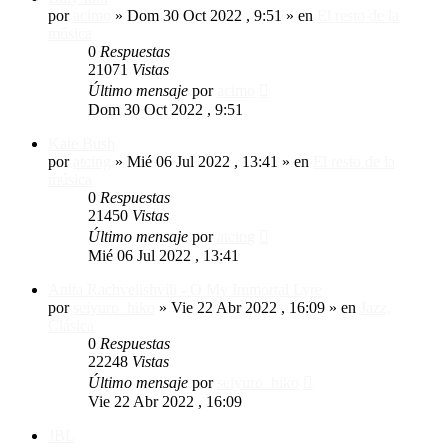
por
acimo
»
Dom 30 Oct 2022 , 9:51
» en
El resto de la
música
0
Respuestas
21071
Vistas
Último mensaje
por
acimo
Dom 30 Oct 2022 , 9:51
Kate Bush
por
atcing
»
Mié 06 Jul 2022 , 13:41
» en
El resto de la
música
0
Respuestas
21450
Vistas
Último mensaje
por
atcing
Mié 06 Jul 2022 , 13:41
Anita Rachvelishvili - O My Immortal Lyre
por
seiyuro_hiko
»
Vie 22 Abr 2022 , 16:09
» en
Jazz,
Clásica
0
Respuestas
22248
Vistas
Último mensaje
por
seiyuro_hiko
Vie 22 Abr 2022 , 16:09
JBL