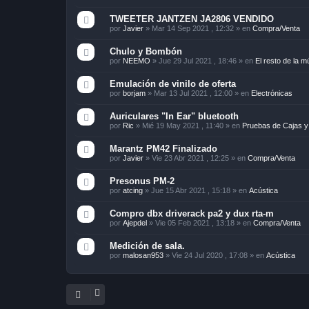
TWEETER JANTZEN JA2806 VENDIDO
por
Javier
»
Mar 14 Sep 2021 , 12:32
» en
Compra/Venta
Chulo y Bombón
por
NEEMO
»
Jue 29 Jul 2021 , 18:46
» en
El resto de la m
Emulación de vinilo de oferta
por
borjam
»
Mar 13 Jul 2021 , 12:00
» en
Electrónicas
Auriculares "In Ear" bluetooth
por
Ric
»
Mié 19 May 2021 , 11:40
» en
Pruebas de Cajas y
Marantz PM42 Finalizado
por
Javier
»
Vie 23 Abr 2021 , 12:25
» en
Compra/Venta
Presonus PM-2
por
atcing
»
Jue 15 Abr 2021 , 15:18
» en
Acústica
Compro dbx driverack pa2 y dux rta-m
por
Ajepdel
»
Vie 05 Feb 2021 , 13:18
» en
Compra/Venta
Medición de sala.
por
malosan953
»
Vie 24 Jul 2020 , 17:08
» en
Acústica