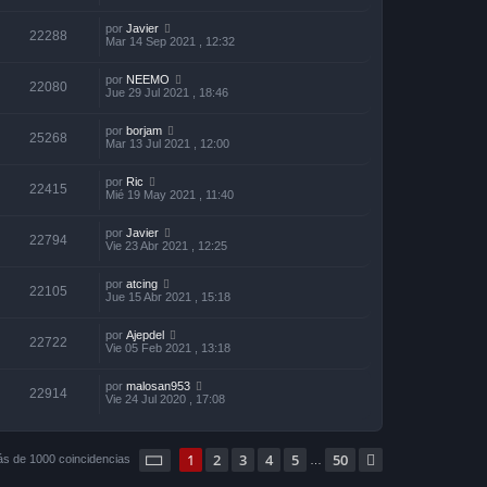
por
Javier
22288
Mar 14 Sep 2021 , 12:32
por
NEEMO
22080
Jue 29 Jul 2021 , 18:46
por
borjam
25268
Mar 13 Jul 2021 , 12:00
por
Ric
22415
Mié 19 May 2021 , 11:40
por
Javier
22794
Vie 23 Abr 2021 , 12:25
por
atcing
22105
Jue 15 Abr 2021 , 15:18
por
Ajepdel
22722
Vie 05 Feb 2021 , 13:18
por
malosan953
22914
Vie 24 Jul 2020 , 17:08
Página
1
de
50
1
2
3
4
5
50
Siguiente
ás de 1000 coincidencias
…