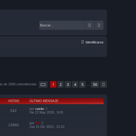
Buscar
Búsqueda avanza
Identificarse
Página
1
de
50
1
2
3
4
5
50
Siguiente
ás de 1000 coincidencias
…
VISTAS
ÚLTIMO MENSAJE
por
casito
542
Vie 22 May 2026 , 9:05
por
Kir
13960
Jue 21 Dic 2023 , 13:10