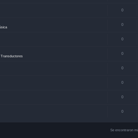
0
0
úsica
0
0
 Transductores
0
0
0
0
Se encontraron m