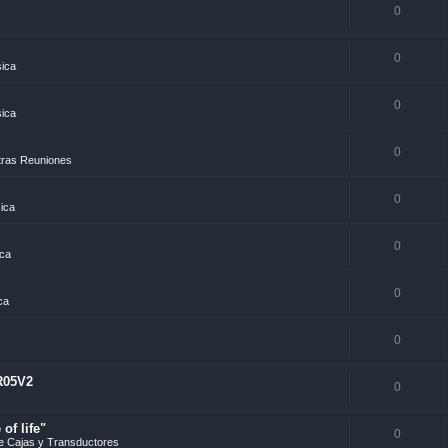
0
0
sica
0
sica
0
tras Reuniones
0
sica
0
ica
0
ca
0
R05V2
0
of life"
0
e Cajas y Transductores