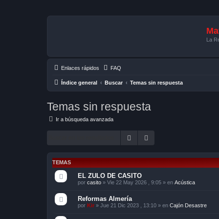
Mat
La Re
Enlaces rápidos
FAQ
Índice general
Buscar
Temas sin respuesta
Temas sin respuesta
Ir a búsqueda avanzada
Buscar
Búsqueda avanzada
TEMAS
EL ZULO DE CASITO
por
casito
»
Vie 22 May 2026 , 9:05
» en
Acústica
Reformas Almería
por
Kir
»
Jue 21 Dic 2023 , 13:10
» en
Cajón Desastre