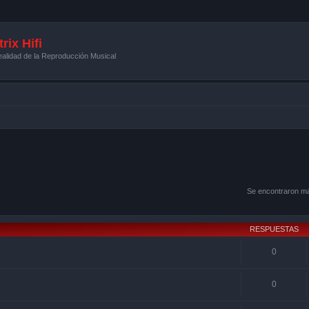
rix Hifi
alidad de la Reproducción Musical
Se encontraron m
RESPUESTAS
0
0