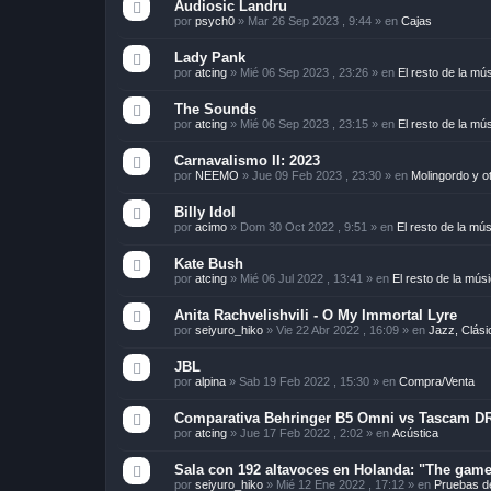
Audiosic Landru
por
psych0
»
Mar 26 Sep 2023 , 9:44
» en
Cajas
Lady Pank
por
atcing
»
Mié 06 Sep 2023 , 23:26
» en
El resto de la mú
The Sounds
por
atcing
»
Mié 06 Sep 2023 , 23:15
» en
El resto de la mú
Carnavalismo II: 2023
por
NEEMO
»
Jue 09 Feb 2023 , 23:30
» en
Molingordo y o
Billy Idol
por
acimo
»
Dom 30 Oct 2022 , 9:51
» en
El resto de la mú
Kate Bush
por
atcing
»
Mié 06 Jul 2022 , 13:41
» en
El resto de la mús
Anita Rachvelishvili - O My Immortal Lyre
por
seiyuro_hiko
»
Vie 22 Abr 2022 , 16:09
» en
Jazz, Clási
JBL
por
alpina
»
Sab 19 Feb 2022 , 15:30
» en
Compra/Venta
Comparativa Behringer B5 Omni vs Tascam D
por
atcing
»
Jue 17 Feb 2022 , 2:02
» en
Acústica
Sala con 192 altavoces en Holanda: "The game 
por
seiyuro_hiko
»
Mié 12 Ene 2022 , 17:12
» en
Pruebas d