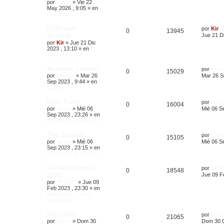
por
casito
»
Vie 22
May 2026 , 9:05
» en
Acústica
Reformas
por
Kir
0
13945
Almería
Jue 21 Di
por
Kir
»
Jue 21 Dic
2023 , 13:10
» en
Cajón Desastre
Audiosic Landru
por
psyc
0
15029
por
psych0
»
Mar 26
Mar 26 S
Sep 2023 , 9:44
» en
Cajas
Lady Pank
por
atcin
0
16004
por
atcing
»
Mié 06
Mié 06 S
Sep 2023 , 23:26
» en
El resto de la música
The Sounds
por
atcin
0
15105
por
atcing
»
Mié 06
Mié 06 S
Sep 2023 , 23:15
» en
El resto de la música
Carnavalismo II:
por
NEE
0
18548
2023
Jue 09 F
por
NEEMO
»
Jue 09
Feb 2023 , 23:30
» en
Molingordo y otras
Reuniones
Billy Idol
por
acim
0
21065
por
acimo
»
Dom 30
Dom 30 O