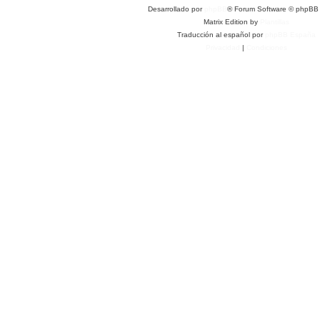
Desarrollado por
phpBB
® Forum Software © phpBB 
Matrix Edition by
Plantillas
Traducción al español por
phpBB España
Privacidad
|
Condiciones