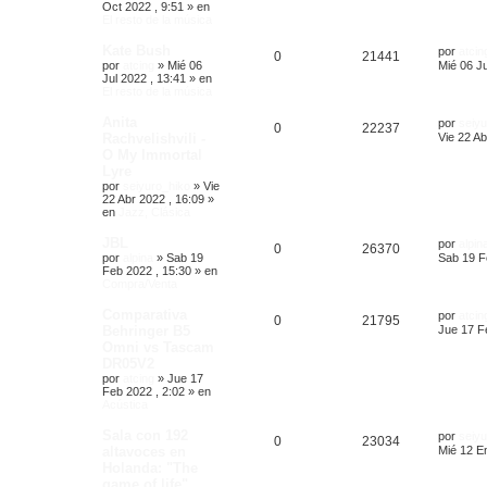
Oct 2022 , 9:51
» en
El resto de la música
Kate Bush
por
atcin
0
21441
por
atcing
»
Mié 06
Mié 06 Ju
Jul 2022 , 13:41
» en
El resto de la música
Anita
por
seiyu
0
22237
Rachvelishvili -
Vie 22 Ab
O My Immortal
Lyre
por
seiyuro_hiko
»
Vie
22 Abr 2022 , 16:09
»
en
Jazz, Clásica
JBL
por
alpin
0
26370
por
alpina
»
Sab 19
Sab 19 F
Feb 2022 , 15:30
» en
Compra/Venta
Comparativa
por
atcin
0
21795
Behringer B5
Jue 17 F
Omni vs Tascam
DR05V2
por
atcing
»
Jue 17
Feb 2022 , 2:02
» en
Acústica
Sala con 192
por
seiyu
0
23034
altavoces en
Mié 12 E
Holanda: "The
game of life"