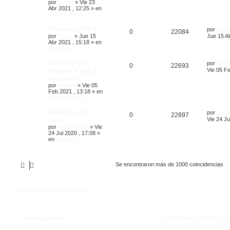
por
Javier
»
Vie 23
Abr 2021 , 12:25
» en
Compra/Venta
Presonus PM-2
por
atcin
0
22084
por
atcing
»
Jue 15
Jue 15 Ab
Abr 2021 , 15:18
» en
Acústica
Compro dbx
por
Ajepd
0
22693
driverack pa2 y
Vie 05 Fe
dux rta-m
por
Ajepdel
»
Vie 05
Feb 2021 , 13:18
» en
Compra/Venta
Medición de
por
malo
0
22897
sala.
Vie 24 Ju
por
malosan953
»
Vie
24 Jul 2020 , 17:08
»
en
Acústica
Se encontraron más de 1000 coincidencias
Ir a búsqueda avanzada
Índice general
Contáctanos
Borrar co