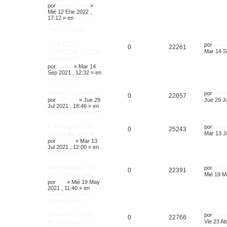
por
seiyuro_hiko
»
Mié 12 Ene 2022 ,
17:12
» en
Pruebas
de Cajas y
Transductores
TWEETER
por
Javie
0
22261
JANTZEN JA2806
Mar 14 S
VENDIDO
por
Javier
»
Mar 14
Sep 2021 , 12:32
» en
Compra/Venta
Chulo y Bombón
por
NEE
0
22057
por
NEEMO
»
Jue 29
Jue 29 Ju
Jul 2021 , 18:46
» en
El resto de la música
Emulación de
por
borj
0
25243
vinilo de oferta
Mar 13 Ju
por
borjam
»
Mar 13
Jul 2021 , 12:00
» en
Electrónicas
Auriculares "In
por
Ric
0
22391
Ear" bluetooth
Mié 19 M
por
Ric
»
Mié 19 May
2021 , 11:40
» en
Pruebas de Cajas y
Transductores
Marantz PM42
por
Javie
0
22766
Finalizado
Vie 23 Ab