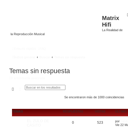
Matrix
Hifi
La Realidad de
la Reproducción Musical
Enlaces rápidos
FAQ
Índice general
Buscar
Temas sin respuesta
Temas sin respuesta
Ir a búsqueda avanzada
Buscar
Búsqueda avanzada
Se encontraron más de 1000 coincidencias
TEMAS
RESPUESTAS
VISTAS
ÚLTIMO
EL ZULO DE
por
casit
0
523
CASITO
Vie 22 M