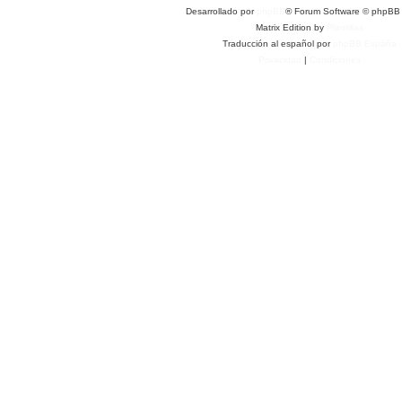
Desarrollado por
phpBB
® Forum Software © phpBB 
Matrix Edition by
Plantillas
Traducción al español por
phpBB España
Privacidad
|
Condiciones