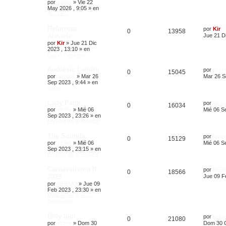
por
casito
»
Vie 22
May 2026 , 9:05
» en
Acústica
Reformas
por
Kir
0
13958
Almería
Jue 21 Di
por
Kir
»
Jue 21 Dic
2023 , 13:10
» en
Cajón Desastre
Audiosic Landru
por
psyc
0
15045
por
psych0
»
Mar 26
Mar 26 S
Sep 2023 , 9:44
» en
Cajas
Lady Pank
por
atcin
0
16034
por
atcing
»
Mié 06
Mié 06 S
Sep 2023 , 23:26
» en
El resto de la música
The Sounds
por
atcin
0
15129
por
atcing
»
Mié 06
Mié 06 S
Sep 2023 , 23:15
» en
El resto de la música
Carnavalismo II:
por
NEE
0
18566
2023
Jue 09 F
por
NEEMO
»
Jue 09
Feb 2023 , 23:30
» en
Molingordo y otras
Reuniones
Billy Idol
por
acim
0
21080
por
acimo
»
Dom 30
Dom 30 O