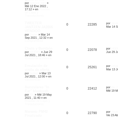
por
seiyuro_hiko
»
Mié 12 Ene 2022 ,
17:12
» en
Pruebas
de Cajas y
Transductores
TWEETER
por
Javie
0
22285
JANTZEN JA2806
Mar 14 S
VENDIDO
por
Javier
»
Mar 14
Sep 2021 , 12:32
» en
Compra/Venta
Chulo y Bombón
por
NEE
0
22078
por
NEEMO
»
Jue 29
Jue 29 Ju
Jul 2021 , 18:46
» en
El resto de la música
Emulación de
por
borj
0
25261
vinilo de oferta
Mar 13 Ju
por
borjam
»
Mar 13
Jul 2021 , 12:00
» en
Electrónicas
Auriculares "In
por
Ric
0
22412
Ear" bluetooth
Mié 19 M
por
Ric
»
Mié 19 May
2021 , 11:40
» en
Pruebas de Cajas y
Transductores
Marantz PM42
por
Javie
0
22790
Finalizado
Vie 23 Ab