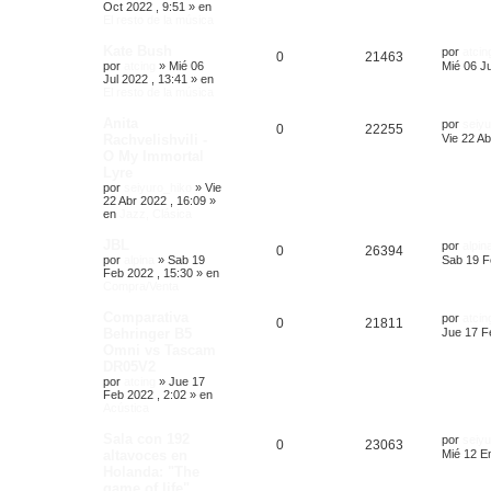
Oct 2022 , 9:51
» en
El resto de la música
Kate Bush
por
atcin
0
21463
por
atcing
»
Mié 06
Mié 06 Ju
Jul 2022 , 13:41
» en
El resto de la música
Anita
por
seiyu
0
22255
Rachvelishvili -
Vie 22 Ab
O My Immortal
Lyre
por
seiyuro_hiko
»
Vie
22 Abr 2022 , 16:09
»
en
Jazz, Clásica
JBL
por
alpin
0
26394
por
alpina
»
Sab 19
Sab 19 F
Feb 2022 , 15:30
» en
Compra/Venta
Comparativa
por
atcin
0
21811
Behringer B5
Jue 17 F
Omni vs Tascam
DR05V2
por
atcing
»
Jue 17
Feb 2022 , 2:02
» en
Acústica
Sala con 192
por
seiyu
0
23063
altavoces en
Mié 12 E
Holanda: "The
game of life"