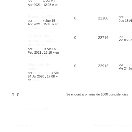
por
Javier
»
Vie 23
Abr 2021 , 12:25
» en
Compra/Venta
Presonus PM-2
por
atcin
0
22100
por
atcing
»
Jue 15
Jue 15 Ab
Abr 2021 , 15:18
» en
Acústica
Compro dbx
por
Ajepd
0
22716
driverack pa2 y
Vie 05 Fe
dux rta-m
por
Ajepdel
»
Vie 05
Feb 2021 , 13:18
» en
Compra/Venta
Medición de
por
malo
0
22913
sala.
Vie 24 Ju
por
malosan953
»
Vie
24 Jul 2020 , 17:08
»
en
Acústica
Se encontraron más de 1000 coincidencias
Ir a búsqueda avanzada
Índice general
Contáctanos
Borrar co