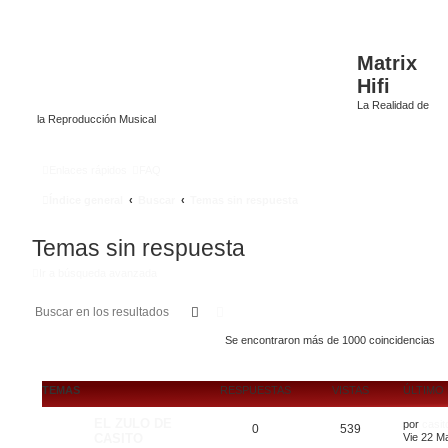
Matrix
Hifi
La Realidad de
la Reproducción Musical
Enlaces rápidos
FAQ
Índice general
Buscar
Temas sin respuesta
Temas sin respuesta
Ir a búsqueda avanzada
Buscar
Búsqueda avanzada
Se encontraron más de 1000 coincidencias
TEMAS
RESPUESTAS
VISTAS
ÚLTIMO
EL ZULO DE
por
casit
0
539
CASITO
Vie 22 M