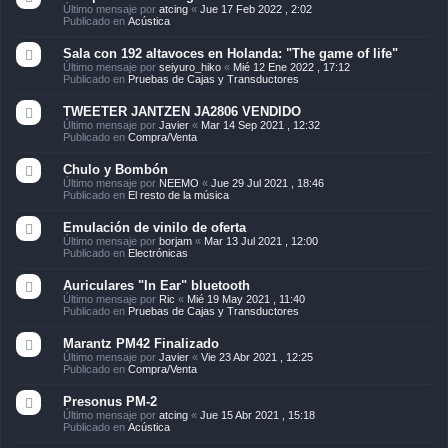
Último mensaje por
atcing
«
Jue 17 Feb 2022 , 2:02
Publicado en
Acústica
Sala con 192 altavoces en Holanda: "The game of life"
Último mensaje por
seiyuro_hiko
«
Mié 12 Ene 2022 , 17:12
Publicado en
Pruebas de Cajas y Transductores
TWEETER JANTZEN JA2806 VENDIDO
Último mensaje por
Javier
«
Mar 14 Sep 2021 , 12:32
Publicado en
Compra/Venta
Chulo y Bombón
Último mensaje por
NEEMO
«
Jue 29 Jul 2021 , 18:46
Publicado en
El resto de la música
Emulación de vinilo de oferta
Último mensaje por
borjam
«
Mar 13 Jul 2021 , 12:00
Publicado en
Electrónicas
Auriculares "In Ear" bluetooth
Último mensaje por
Ric
«
Mié 19 May 2021 , 11:40
Publicado en
Pruebas de Cajas y Transductores
Marantz PM42 Finalizado
Último mensaje por
Javier
«
Vie 23 Abr 2021 , 12:25
Publicado en
Compra/Venta
Presonus PM-2
Último mensaje por
atcing
«
Jue 15 Abr 2021 , 15:18
Publicado en
Acústica