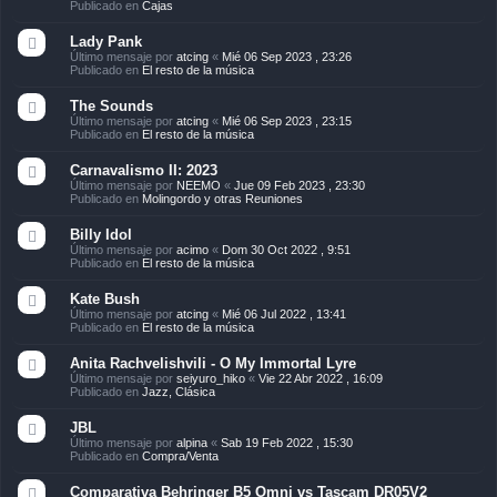
Publicado en
Cajas
Lady Pank
Último mensaje por
atcing
«
Mié 06 Sep 2023 , 23:26
Publicado en
El resto de la música
The Sounds
Último mensaje por
atcing
«
Mié 06 Sep 2023 , 23:15
Publicado en
El resto de la música
Carnavalismo II: 2023
Último mensaje por
NEEMO
«
Jue 09 Feb 2023 , 23:30
Publicado en
Molingordo y otras Reuniones
Billy Idol
Último mensaje por
acimo
«
Dom 30 Oct 2022 , 9:51
Publicado en
El resto de la música
Kate Bush
Último mensaje por
atcing
«
Mié 06 Jul 2022 , 13:41
Publicado en
El resto de la música
Anita Rachvelishvili - O My Immortal Lyre
Último mensaje por
seiyuro_hiko
«
Vie 22 Abr 2022 , 16:09
Publicado en
Jazz, Clásica
JBL
Último mensaje por
alpina
«
Sab 19 Feb 2022 , 15:30
Publicado en
Compra/Venta
Comparativa Behringer B5 Omni vs Tascam DR05V2