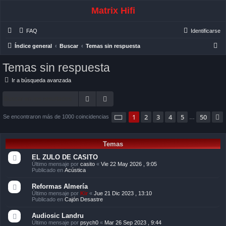
Matrix Hifi
FAQ
Identificarse
B
Índice general
Buscar
Temas sin respuesta
u
Temas sin respuesta
s
Ir a búsqueda avanzada
c
a
Buscar
Búsqueda avanzada
r
Página
1
de
50
1
2
3
4
5
50
Se encontraron más de 1000 coincidencias
…
Temas
EL ZULO DE CASITO
Último mensaje por
casito
«
Vie 22 May 2026 , 9:05
Publicado en
Acústica
Reformas Almería
Último mensaje por
Kir
«
Jue 21 Dic 2023 , 13:10
Publicado en
Cajón Desastre
Audiosic Landru
Último mensaje por
psych0
«
Mar 26 Sep 2023 , 9:44