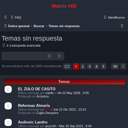
Matrix Hifi
FAQ
Identificarse
B
Índice general
Buscar
Temas sin respuesta
u
Temas sin respuesta
s
Ir a búsqueda avanzada
c
a
Buscar
Búsqueda avanzada
r
Página
1
de
50
1
2
3
4
5
50
Se encontraron más de 1000 coincidencias
…
Temas
EL ZULO DE CASITO
Último mensaje por
casito
«
Vie 22 May 2026 , 9:05
Publicado en
Acústica
Reformas Almería
Último mensaje por
Kir
«
Jue 21 Dic 2023 , 13:10
Publicado en
Cajón Desastre
Audiosic Landru
Último mensaje por
psych0
«
Mar 26 Sep 2023 , 9:44