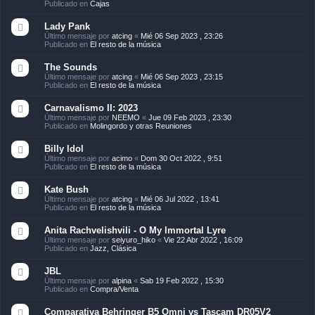
Publicado en
Cajas
Lady Pank
Último mensaje por
atcing
«
Mié 06 Sep 2023 , 23:26
Publicado en
El resto de la música
The Sounds
Último mensaje por
atcing
«
Mié 06 Sep 2023 , 23:15
Publicado en
El resto de la música
Carnavalismo II: 2023
Último mensaje por
NEEMO
«
Jue 09 Feb 2023 , 23:30
Publicado en
Molingordo y otras Reuniones
Billy Idol
Último mensaje por
acimo
«
Dom 30 Oct 2022 , 9:51
Publicado en
El resto de la música
Kate Bush
Último mensaje por
atcing
«
Mié 06 Jul 2022 , 13:41
Publicado en
El resto de la música
Anita Rachvelishvili - O My Immortal Lyre
Último mensaje por
seiyuro_hiko
«
Vie 22 Abr 2022 , 16:09
Publicado en
Jazz, Clásica
JBL
Último mensaje por
alpina
«
Sab 19 Feb 2022 , 15:30
Publicado en
Compra/Venta
Comparativa Behringer B5 Omni vs Tascam DR05V2