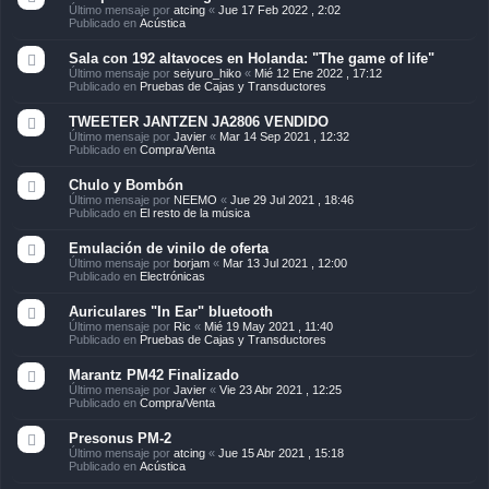
Último mensaje por
atcing
«
Jue 17 Feb 2022 , 2:02
Publicado en
Acústica
Sala con 192 altavoces en Holanda: "The game of life"
Último mensaje por
seiyuro_hiko
«
Mié 12 Ene 2022 , 17:12
Publicado en
Pruebas de Cajas y Transductores
TWEETER JANTZEN JA2806 VENDIDO
Último mensaje por
Javier
«
Mar 14 Sep 2021 , 12:32
Publicado en
Compra/Venta
Chulo y Bombón
Último mensaje por
NEEMO
«
Jue 29 Jul 2021 , 18:46
Publicado en
El resto de la música
Emulación de vinilo de oferta
Último mensaje por
borjam
«
Mar 13 Jul 2021 , 12:00
Publicado en
Electrónicas
Auriculares "In Ear" bluetooth
Último mensaje por
Ric
«
Mié 19 May 2021 , 11:40
Publicado en
Pruebas de Cajas y Transductores
Marantz PM42 Finalizado
Último mensaje por
Javier
«
Vie 23 Abr 2021 , 12:25
Publicado en
Compra/Venta
Presonus PM-2
Último mensaje por
atcing
«
Jue 15 Abr 2021 , 15:18
Publicado en
Acústica