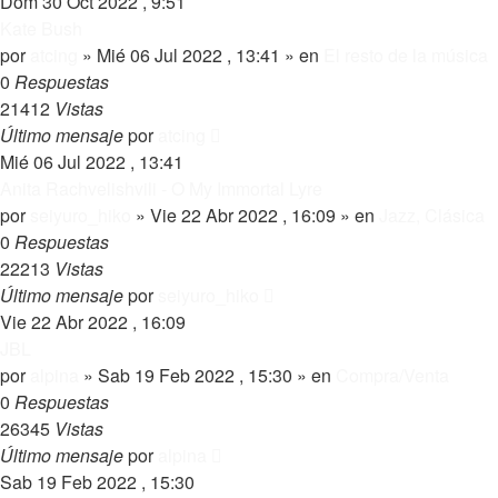
Dom 30 Oct 2022 , 9:51
Kate Bush
por
atcing
»
Mié 06 Jul 2022 , 13:41
» en
El resto de la música
0
Respuestas
21412
Vistas
Último mensaje
por
atcing
Mié 06 Jul 2022 , 13:41
Anita Rachvelishvili - O My Immortal Lyre
por
seiyuro_hiko
»
Vie 22 Abr 2022 , 16:09
» en
Jazz, Clásica
0
Respuestas
22213
Vistas
Último mensaje
por
seiyuro_hiko
Vie 22 Abr 2022 , 16:09
JBL
por
alpina
»
Sab 19 Feb 2022 , 15:30
» en
Compra/Venta
0
Respuestas
26345
Vistas
Último mensaje
por
alpina
Sab 19 Feb 2022 , 15:30