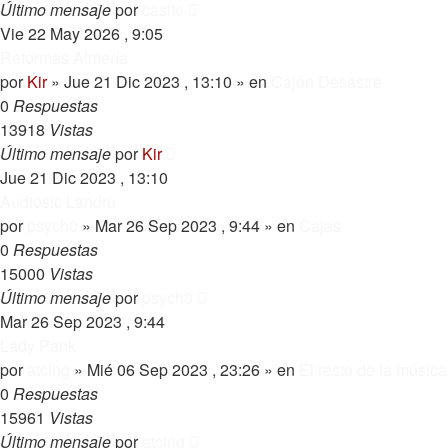
Último mensaje
por
casito
Vie 22 May 2026 , 9:05
Reformas Almería
por
Kir
»
Jue 21 Dic 2023 , 13:10
» en
Cajón Desastre
0
Respuestas
13918
Vistas
Último mensaje
por
Kir
Jue 21 Dic 2023 , 13:10
Audiosic Landru
por
psych0
»
Mar 26 Sep 2023 , 9:44
» en
Cajas
0
Respuestas
15000
Vistas
Último mensaje
por
psych0
Mar 26 Sep 2023 , 9:44
Lady Pank
por
atcing
»
Mié 06 Sep 2023 , 23:26
» en
El resto de la música
0
Respuestas
15961
Vistas
Último mensaje
por
atcing