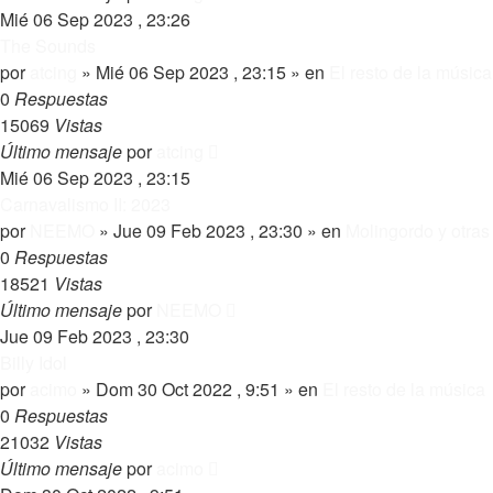
Mié 06 Sep 2023 , 23:26
The Sounds
por
atcing
»
Mié 06 Sep 2023 , 23:15
» en
El resto de la música
0
Respuestas
15069
Vistas
Último mensaje
por
atcing
Mié 06 Sep 2023 , 23:15
Carnavalismo II: 2023
por
NEEMO
»
Jue 09 Feb 2023 , 23:30
» en
Molingordo y otra
0
Respuestas
18521
Vistas
Último mensaje
por
NEEMO
Jue 09 Feb 2023 , 23:30
Billy Idol
por
acimo
»
Dom 30 Oct 2022 , 9:51
» en
El resto de la música
0
Respuestas
21032
Vistas
Último mensaje
por
acimo