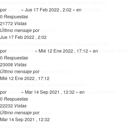
Comparativa Behringer B5 Omni vs Tascam DR05V2
por
atcing
»
Jue 17 Feb 2022 , 2:02
» en
Acústica
0
Respuestas
21772
Vistas
Último mensaje
por
atcing
Jue 17 Feb 2022 , 2:02
Sala con 192 altavoces en Holanda: "The game of life"
por
seiyuro_hiko
»
Mié 12 Ene 2022 , 17:12
» en
Pruebas de Ca
0
Respuestas
23008
Vistas
Último mensaje
por
seiyuro_hiko
Mié 12 Ene 2022 , 17:12
TWEETER JANTZEN JA2806 VENDIDO
por
Javier
»
Mar 14 Sep 2021 , 12:32
» en
Compra/Venta
0
Respuestas
22232
Vistas
Último mensaje
por
Javier
Mar 14 Sep 2021 , 12:32
Chulo y Bombón