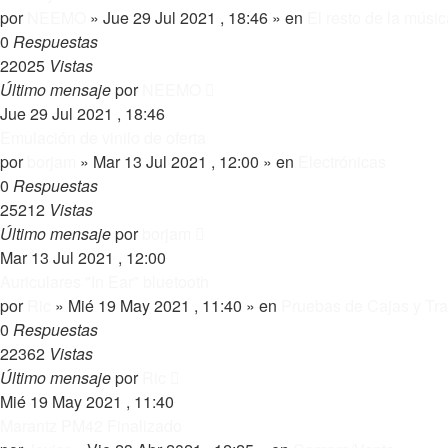
por
NEEMO
»
Jue 29 Jul 2021 , 18:46
» en
El resto de la músic
0
Respuestas
22025
Vistas
Último mensaje
por
NEEMO
Jue 29 Jul 2021 , 18:46
Emulación de vinilo de oferta
por
borjam
»
Mar 13 Jul 2021 , 12:00
» en
Electrónicas
0
Respuestas
25212
Vistas
Último mensaje
por
borjam
Mar 13 Jul 2021 , 12:00
Auriculares "In Ear" bluetooth
por
Ric
»
Mié 19 May 2021 , 11:40
» en
Pruebas de Cajas y Tr
0
Respuestas
22362
Vistas
Último mensaje
por
Ric
Mié 19 May 2021 , 11:40
Marantz PM42 Finalizado