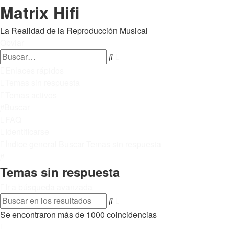
Matrix Hifi
La Realidad de la Reproducción Musical
Obviar
Búsqueda
Buscar
avanzada
Enlaces rápidos
Temas sin respuesta
Temas activos
Buscar
FAQ
Identificarse
Índice general
Buscar
Temas sin respuesta
Buscar
Temas sin respuesta
Ir a búsqueda avanzada
Búsqueda
Buscar
avanzada
Se encontraron más de 1000 coincidencias
Página