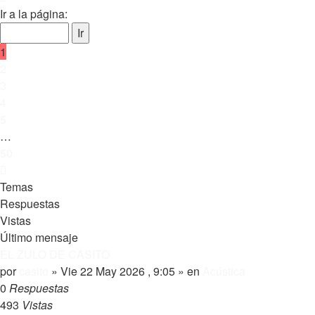
1
Ir a la página:
de
50
1
2
3
4
5
…
50
Siguiente
Temas
Respuestas
Vistas
Último mensaje
EL ZULO DE CASITO
por
casito
»
Vie 22 May 2026 , 9:05
» en
Acústica
0
Respuestas
493
Vistas