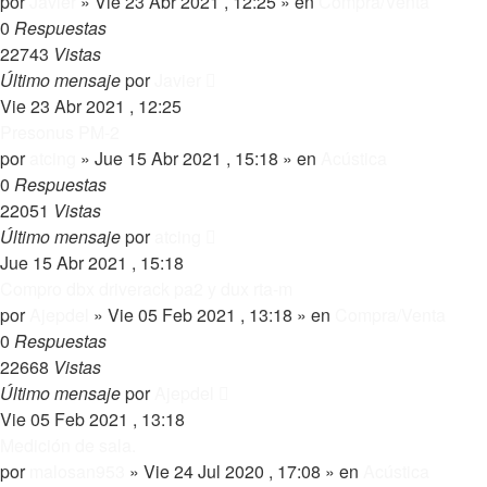
por
Javier
»
Vie 23 Abr 2021 , 12:25
» en
Compra/Venta
0
Respuestas
22743
Vistas
Último mensaje
por
Javier
Vie 23 Abr 2021 , 12:25
Presonus PM-2
por
atcing
»
Jue 15 Abr 2021 , 15:18
» en
Acústica
0
Respuestas
22051
Vistas
Último mensaje
por
atcing
Jue 15 Abr 2021 , 15:18
Compro dbx driverack pa2 y dux rta-m
por
Ajepdel
»
Vie 05 Feb 2021 , 13:18
» en
Compra/Venta
0
Respuestas
22668
Vistas
Último mensaje
por
Ajepdel
Vie 05 Feb 2021 , 13:18
Medición de sala.
por
malosan953
»
Vie 24 Jul 2020 , 17:08
» en
Acústica