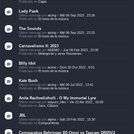
Publicado en
Cajas
Lady Pank
Último mensaje por
atcing
«
Mié 06 Sep 2023 , 23:26
Publicado en
El resto de la música
The Sounds
Último mensaje por
atcing
«
Mié 06 Sep 2023 , 23:15
Publicado en
El resto de la música
Carnavalismo II: 2023
Último mensaje por
NEEMO
«
Jue 09 Feb 2023 , 23:30
Publicado en
Molingordo y otras Reuniones
Billy Idol
Último mensaje por
acimo
«
Dom 30 Oct 2022 , 9:51
Publicado en
El resto de la música
Kate Bush
Último mensaje por
atcing
«
Mié 06 Jul 2022 , 13:41
Publicado en
El resto de la música
Anita Rachvelishvili - O My Immortal Lyre
Último mensaje por
seiyuro_hiko
«
Vie 22 Abr 2022 , 16:09
Publicado en
Jazz, Clásica
JBL
Último mensaje por
alpina
«
Sab 19 Feb 2022 , 15:30
Publicado en
Compra/Venta
Comparativa Behringer B5 Omni vs Tascam DR05V2