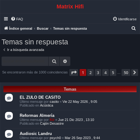
Matrix Hifi
FAQ
Identificarse
B
Índice general
Buscar
Temas sin respuesta
u
Temas sin respuesta
s
Ir a búsqueda avanzada
c
a
Buscar
Búsqueda avanzada
r
Página
1
de
50
1
2
3
4
5
50
Se encontraron más de 1000 coincidencias
…
Temas
EL ZULO DE CASITO
Último mensaje por
casito
«
Vie 22 May 2026 , 9:05
Publicado en
Acústica
Reformas Almería
Último mensaje por
Kir
«
Jue 21 Dic 2023 , 13:10
Publicado en
Cajón Desastre
Audiosic Landru
Último mensaje por
psych0
«
Mar 26 Sep 2023 , 9:44