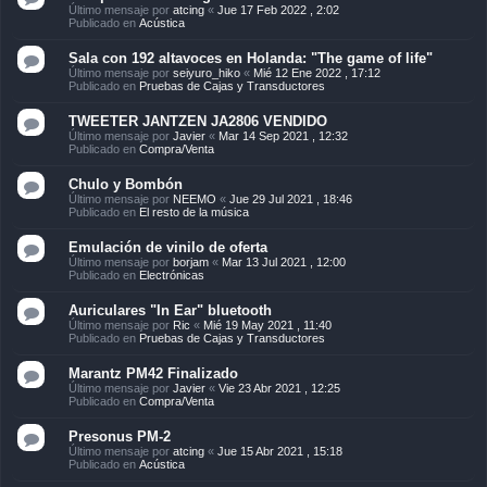
Último mensaje por
atcing
«
Jue 17 Feb 2022 , 2:02
Publicado en
Acústica
Sala con 192 altavoces en Holanda: "The game of life"
Último mensaje por
seiyuro_hiko
«
Mié 12 Ene 2022 , 17:12
Publicado en
Pruebas de Cajas y Transductores
TWEETER JANTZEN JA2806 VENDIDO
Último mensaje por
Javier
«
Mar 14 Sep 2021 , 12:32
Publicado en
Compra/Venta
Chulo y Bombón
Último mensaje por
NEEMO
«
Jue 29 Jul 2021 , 18:46
Publicado en
El resto de la música
Emulación de vinilo de oferta
Último mensaje por
borjam
«
Mar 13 Jul 2021 , 12:00
Publicado en
Electrónicas
Auriculares "In Ear" bluetooth
Último mensaje por
Ric
«
Mié 19 May 2021 , 11:40
Publicado en
Pruebas de Cajas y Transductores
Marantz PM42 Finalizado
Último mensaje por
Javier
«
Vie 23 Abr 2021 , 12:25
Publicado en
Compra/Venta
Presonus PM-2
Último mensaje por
atcing
«
Jue 15 Abr 2021 , 15:18
Publicado en
Acústica