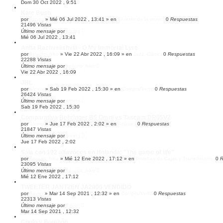
Dom 30 Oct 2022 , 9:51
Kate Bush
por
atcing
»
Mié 06 Jul 2022 , 13:41
» en
El resto de la música
0
Respuestas
21496
Vistas
Último mensaje
por
atcing
Mié 06 Jul 2022 , 13:41
Anita Rachvelishvili - O My Immortal Lyre
por
seiyuro_hiko
»
Vie 22 Abr 2022 , 16:09
» en
Jazz, Clásica
0
Respuestas
22288
Vistas
Último mensaje
por
seiyuro_hiko
Vie 22 Abr 2022 , 16:09
JBL
por
alpina
»
Sab 19 Feb 2022 , 15:30
» en
Compra/Venta
0
Respuestas
26424
Vistas
Último mensaje
por
alpina
Sab 19 Feb 2022 , 15:30
Comparativa Behringer B5 Omni vs Tascam DR05V2
por
atcing
»
Jue 17 Feb 2022 , 2:02
» en
Acústica
0
Respuestas
21847
Vistas
Último mensaje
por
atcing
Jue 17 Feb 2022 , 2:02
Sala con 192 altavoces en Holanda: "The game of life"
por
seiyuro_hiko
»
Mié 12 Ene 2022 , 17:12
» en
Pruebas de Cajas y Transductores
0
R
23095
Vistas
Último mensaje
por
seiyuro_hiko
Mié 12 Ene 2022 , 17:12
TWEETER JANTZEN JA2806 VENDIDO
por
Javier
»
Mar 14 Sep 2021 , 12:32
» en
Compra/Venta
0
Respuestas
22313
Vistas
Último mensaje
por
Javier
Mar 14 Sep 2021 , 12:32
Chulo y Bombón