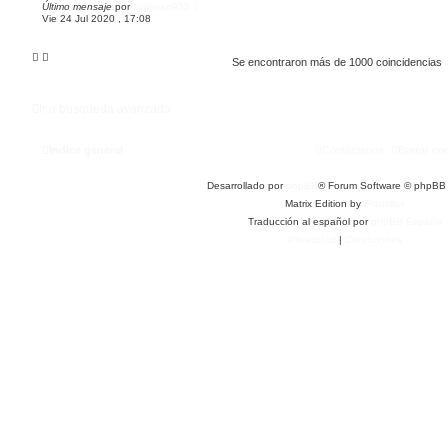
Último mensaje
por
malosan953
Vie 24 Jul 2020 , 17:08
Se encontraron más de 1000 coincidencias
Ir a búsqueda avanzada
Índice general
Contáctanos
Borrar co
Desarrollado por
phpBB
® Forum Software © phpBB 
Matrix Edition by
Plantillas
Traducción al español por
phpBB España
Privacidad
|
Condiciones