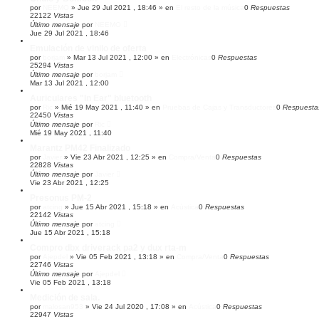
por
NEEMO
»
Jue 29 Jul 2021 , 18:46
» en
El resto de la música
0
Respuestas
22122
Vistas
Último mensaje
por
NEEMO
Jue 29 Jul 2021 , 18:46
Emulación de vinilo de oferta
por
borjam
»
Mar 13 Jul 2021 , 12:00
» en
Electrónicas
0
Respuestas
25294
Vistas
Último mensaje
por
borjam
Mar 13 Jul 2021 , 12:00
Auriculares "In Ear" bluetooth
por
Ric
»
Mié 19 May 2021 , 11:40
» en
Pruebas de Cajas y Transductores
0
Respuesta
22450
Vistas
Último mensaje
por
Ric
Mié 19 May 2021 , 11:40
Marantz PM42 Finalizado
por
Javier
»
Vie 23 Abr 2021 , 12:25
» en
Compra/Venta
0
Respuestas
22828
Vistas
Último mensaje
por
Javier
Vie 23 Abr 2021 , 12:25
Presonus PM-2
por
atcing
»
Jue 15 Abr 2021 , 15:18
» en
Acústica
0
Respuestas
22142
Vistas
Último mensaje
por
atcing
Jue 15 Abr 2021 , 15:18
Compro dbx driverack pa2 y dux rta-m
por
Ajepdel
»
Vie 05 Feb 2021 , 13:18
» en
Compra/Venta
0
Respuestas
22746
Vistas
Último mensaje
por
Ajepdel
Vie 05 Feb 2021 , 13:18
Medición de sala.
por
malosan953
»
Vie 24 Jul 2020 , 17:08
» en
Acústica
0
Respuestas
22947
Vistas