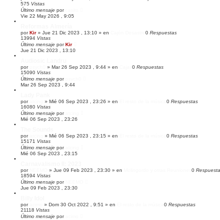
575
Vistas
a
Último mensaje
por
casito
d
Vie 22 May 2026 , 9:05
a
Reformas Almería
por
Kir
»
Jue 21 Dic 2023 , 13:10
» en
Cajón Desastre
0
Respuestas
13994
Vistas
Último mensaje
por
Kir
Jue 21 Dic 2023 , 13:10
Audiosic Landru
por
psych0
»
Mar 26 Sep 2023 , 9:44
» en
Cajas
0
Respuestas
15090
Vistas
Último mensaje
por
psych0
Mar 26 Sep 2023 , 9:44
Lady Pank
por
atcing
»
Mié 06 Sep 2023 , 23:26
» en
El resto de la música
0
Respuestas
16080
Vistas
Último mensaje
por
atcing
Mié 06 Sep 2023 , 23:26
The Sounds
por
atcing
»
Mié 06 Sep 2023 , 23:15
» en
El resto de la música
0
Respuestas
15171
Vistas
Último mensaje
por
atcing
Mié 06 Sep 2023 , 23:15
Carnavalismo II: 2023
por
NEEMO
»
Jue 09 Feb 2023 , 23:30
» en
Molingordo y otras Reuniones
0
Respuest
18594
Vistas
Último mensaje
por
NEEMO
Jue 09 Feb 2023 , 23:30
Billy Idol
por
acimo
»
Dom 30 Oct 2022 , 9:51
» en
El resto de la música
0
Respuestas
21118
Vistas
Último mensaje
por
acimo