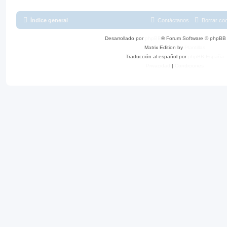
Índice general
Contáctanos
Borrar co
Desarrollado por
phpBB
® Forum Software © phpBB 
Matrix Edition by
Plantillas
Traducción al español por
phpBB España
Privacidad
|
Condiciones