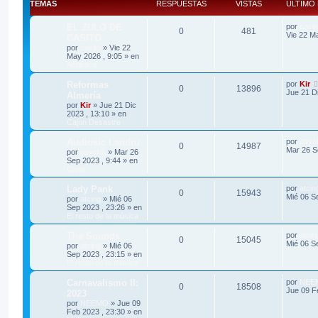
TEMAS
RESPUESTAS
VISTAS
ÚLTIMO
EL ZULO DE
por
casit
0
481
Vie 22 M
CASITO
por
casito
»
Vie 22
May 2026 , 9:05
» en
Acústica
Reformas
por
Kir
0
13896
Jue 21 Di
Almería
por
Kir
»
Jue 21 Dic
2023 , 13:10
» en
Cajón Desastre
Audiosic Landru
por
psyc
0
14987
Mar 26 S
por
psych0
»
Mar 26
Sep 2023 , 9:44
» en
Cajas
Lady Pank
por
atcin
0
15943
Mié 06 S
por
atcing
»
Mié 06
Sep 2023 , 23:26
» en
El resto de la música
The Sounds
por
atcin
0
15045
Mié 06 S
por
atcing
»
Mié 06
Sep 2023 , 23:15
» en
El resto de la música
Carnavalismo II:
por
NEE
0
18508
Jue 09 F
2023
por
NEEMO
»
Jue 09
Feb 2023 , 23:30
» en