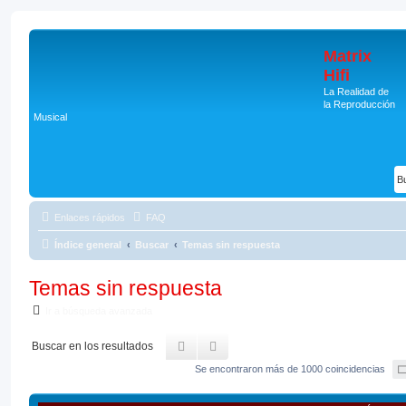
Matrix
Hifi
La Realidad de
la Reproducción
Musical
Enlaces rápidos
FAQ
Índice general
Buscar
Temas sin respuesta
Temas sin respuesta
Ir a búsqueda avanzada
Buscar
Búsqueda avanzada
Se encontraron más de 1000 coincidencias