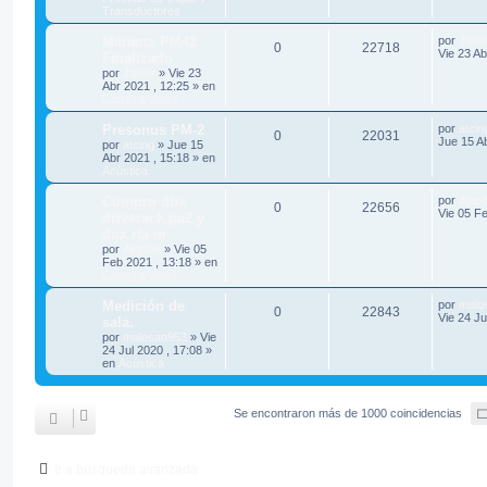
Transductores
Marantz PM42
por
Javie
0
22718
Vie 23 Ab
Finalizado
por
Javier
»
Vie 23
Abr 2021 , 12:25
» en
Compra/Venta
Presonus PM-2
por
atcin
0
22031
Jue 15 Ab
por
atcing
»
Jue 15
Abr 2021 , 15:18
» en
Acústica
Compro dbx
por
Ajepd
0
22656
Vie 05 Fe
driverack pa2 y
dux rta-m
por
Ajepdel
»
Vie 05
Feb 2021 , 13:18
» en
Compra/Venta
Medición de
por
malo
0
22843
Vie 24 Ju
sala.
por
malosan953
»
Vie
24 Jul 2020 , 17:08
»
en
Acústica
Se encontraron más de 1000 coincidencias
Ir a búsqueda avanzada