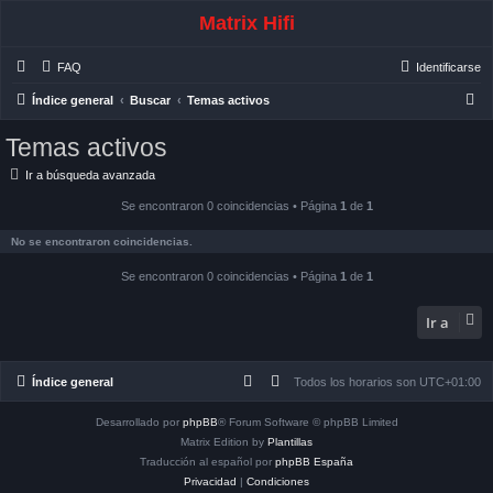
Matrix Hifi
FAQ
Identificarse
B
Índice general
Buscar
Temas activos
u
Temas activos
s
Ir a búsqueda avanzada
c
a
Se encontraron 0 coincidencias • Página
1
de
1
r
No se encontraron coincidencias.
Se encontraron 0 coincidencias • Página
1
de
1
Ir a
Índice general
Todos los horarios son
UTC+01:00
Desarrollado por
phpBB
® Forum Software © phpBB Limited
Matrix Edition by
Plantillas
Traducción al español por
phpBB España
Privacidad
|
Condiciones