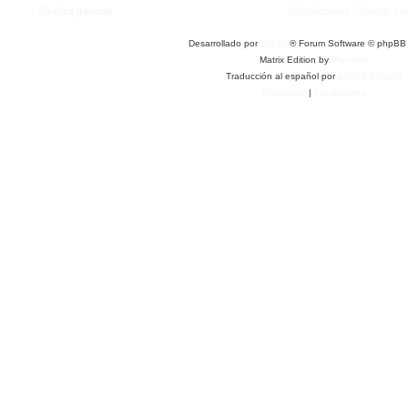
Índice general
Contáctanos
Borrar co
Desarrollado por
phpBB
® Forum Software © phpBB 
Matrix Edition by
Plantillas
Traducción al español por
phpBB España
Privacidad
|
Condiciones