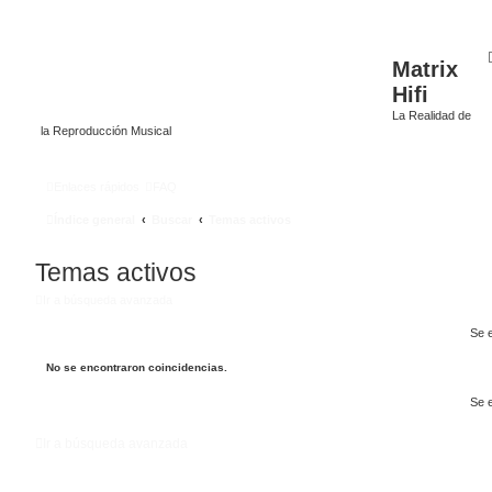
Matrix
Hifi
La Realidad de
la Reproducción Musical
Enlaces rápidos
FAQ
Índice general
Buscar
Temas activos
Temas activos
Ir a búsqueda avanzada
Se 
No se encontraron coincidencias.
Se 
Ir a búsqueda avanzada