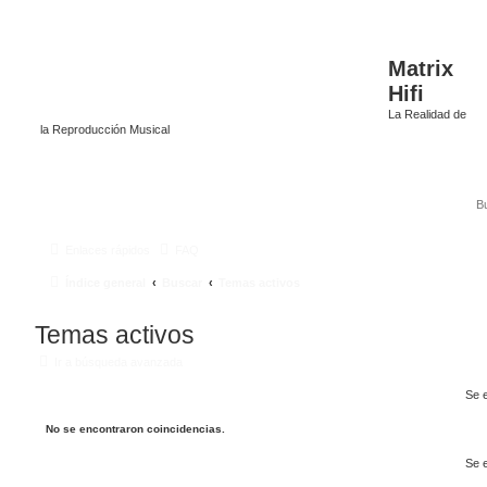
Matrix
Hifi
La Realidad de
la Reproducción Musical
Enlaces rápidos
FAQ
Índice general
Buscar
Temas activos
Temas activos
Ir a búsqueda avanzada
Se 
No se encontraron coincidencias.
Se 