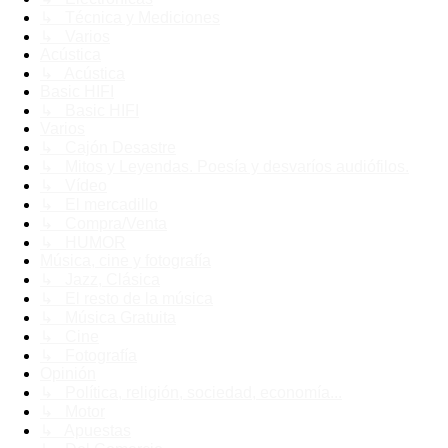
↳ Técnica y Mediciones
↳ Varios
Acústica
↳ Acústica
Basic HIFI
↳ Basic HIFI
Varios
↳ Cajón Desastre
↳ Mitos y Leyendas. Poesía y desvaríos audiófilos.
↳ Vídeo
↳ El mercadillo
↳ Compra/Venta
↳ HUMOR
Música, cine y fotografía
↳ Jazz, Clásica
↳ El resto de la música
↳ Música Gratuita
↳ Cine
↳ Fotografía
Opinión
↳ Política, religión, sociedad, economía...
↳ Motor
↳ Apuestas