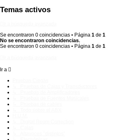
Temas activos
Ir a búsqueda avanzada
Se encontraron 0 coincidencias • Página
1
de
1
No se encontraron coincidencias.
Se encontraron 0 coincidencias • Página
1
de
1
Ir a búsqueda avanzada
Ir a
Pruebas Ciegas
↳ Pruebas de Cajas y Transductores
↳ Pruebas de Amplificadores
↳ Pruebas de Fuentes Musicales
↳ Pruebas de cables
↳ Todo sobre el ABX
H.U.M.
↳ Digital Room Correction
↳ Cajas
↳ Altavoces "distintos"
↳ Electrónicas