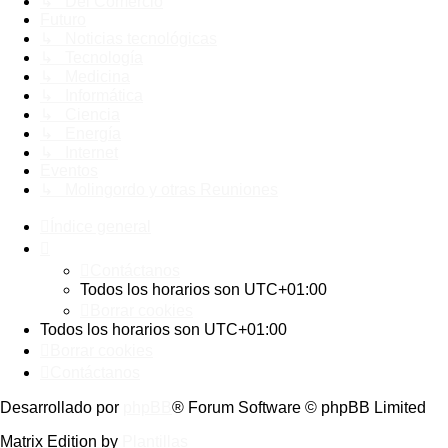
↳ Del Comercio
Futuro
↳ Noticias tecnológicas
↳ Tecnología
↳ Medicina
↳ Informática
↳ Ciencia
↳ Energía
↳ Internet
Eventos
↳ Molingordo y otras Reuniones
Índice general
Contáctanos
Todos los horarios son
UTC+01:00
Borrar cookies
Todos los horarios son
UTC+01:00
Borrar cookies
Contáctanos
Desarrollado por
phpBB
® Forum Software © phpBB Limited
Matrix Edition by
Plantillas