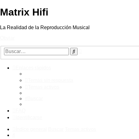
Matrix Hifi
La Realidad de la Reproducción Musical
Obviar
Búsqueda
Buscar
avanzada
Enlaces rápidos
Temas sin respuesta
Temas activos
Buscar
FAQ
Identificarse
Índice general
Buscar
Temas activos
Buscar