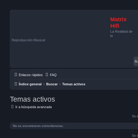
Matrix
Hifi
La Realidad de
la
Reproducción Musical
Enlaces rápidos
FAQ
Índice general
Buscar
Temas activos
Temas activos
Ir a búsqueda avanzada
Se 
No se encontraron coincidencias.
Se 