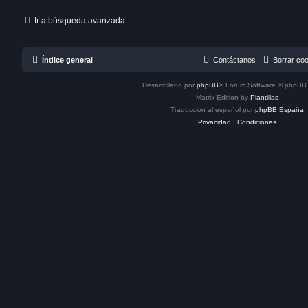
Ir a búsqueda avanzada
Índice general
Contáctanos
Borrar co
Desarrollado por
phpBB
® Forum Software © phpBB 
Matrix Edition by
Plantillas
Traducción al español por
phpBB España
Privacidad
|
Condiciones