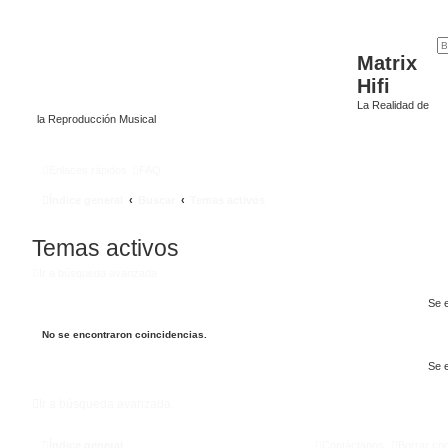
Matrix
Hifi
La Realidad de
la Reproducción Musical
Enlaces rápidos
FAQ
Índice general
Buscar
Temas activos
Temas activos
Ir a búsqueda avanzada
Se 
No se encontraron coincidencias.
Se 
Ir a búsqueda avanzada
Índice general
Contáctanos
Borrar co