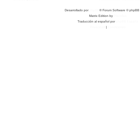
Desarrollado por
phpBB
® Forum Software © phpBB 
Matrix Edition by
Plantillas
Traducción al español por
phpBB España
Privacidad
|
Condiciones