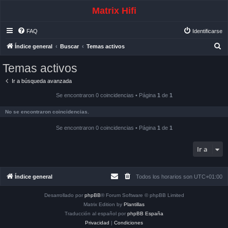
Matrix Hifi
FAQ
Identificarse
B
Índice general
Buscar
Temas activos
u
Temas activos
s
Ir a búsqueda avanzada
c
a
Se encontraron 0 coincidencias • Página
1
de
1
r
No se encontraron coincidencias.
Se encontraron 0 coincidencias • Página
1
de
1
Ir a
Índice general
Todos los horarios son
UTC+01:00
Desarrollado por
phpBB
® Forum Software © phpBB Limited
Matrix Edition by
Plantillas
Traducción al español por
phpBB España
Privacidad
|
Condiciones