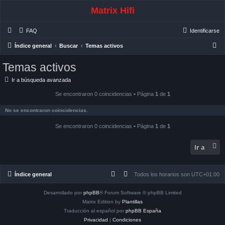
Matrix Hifi
FAQ
Identificarse
B
Índice general
Buscar
Temas activos
u
Temas activos
s
Ir a búsqueda avanzada
c
a
Se encontraron 0 coincidencias • Página
1
de
1
r
No se encontraron coincidencias.
Se encontraron 0 coincidencias • Página
1
de
1
Ir a
Índice general
Todos los horarios son
UTC+01:00
Desarrollado por
phpBB
® Forum Software © phpBB Limited
Matrix Edition by
Plantillas
Traducción al español por
phpBB España
Privacidad
|
Condiciones