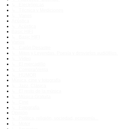
↳ Electrónicas
↳ Técnica y Mediciones
↳ Varios
Acústica
↳ Acústica
Basic HIFI
↳ Basic HIFI
Varios
↳ Cajón Desastre
↳ Mitos y Leyendas. Poesía y desvaríos audiófilos.
↳ Vídeo
↳ El mercadillo
↳ Compra/Venta
↳ HUMOR
Música, cine y fotografía
↳ Jazz, Clásica
↳ El resto de la música
↳ Música Gratuita
↳ Cine
↳ Fotografía
Opinión
↳ Política, religión, sociedad, economía...
↳ Motor