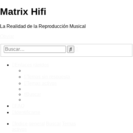
Matrix Hifi
La Realidad de la Reproducción Musical
Obviar
Búsqueda
Buscar
avanzada
Enlaces rápidos
Temas sin respuesta
Temas activos
Buscar
FAQ
Identificarse
Índice general
Buscar
Temas
activos