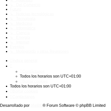
↳ Apuestas
↳ Del Comercio
Futuro
↳ Noticias tecnológicas
↳ Tecnología
↳ Medicina
↳ Informática
↳ Ciencia
↳ Energía
↳ Internet
Eventos
↳ Molingordo y otras Reuniones
Índice general
Contáctanos
Todos los horarios son
UTC+01:00
Borrar cookies
Todos los horarios son
UTC+01:00
Borrar cookies
Contáctanos
Desarrollado por
phpBB
® Forum Software © phpBB Limited