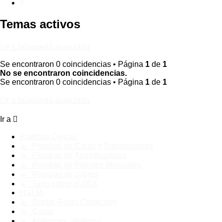
Buscar
Temas activos
Ir a búsqueda avanzada
Se encontraron 0 coincidencias • Página
1
de
1
No se encontraron coincidencias.
Se encontraron 0 coincidencias • Página
1
de
1
Ir a búsqueda avanzada
Ir a
Pruebas Ciegas
↳ Pruebas de Cajas y Transductores
↳ Pruebas de Amplificadores
↳ Pruebas de Fuentes Musicales
↳ Pruebas de cables
↳ Todo sobre el ABX
H.U.M.
↳ Digital Room Correction
↳ Cajas
↳ Altavoces "distintos"