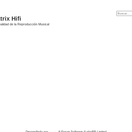
rix Hifi
alidad de la Reproducción Musical
Desarrollado por
phpBB
® Forum Software © phpBB Limited