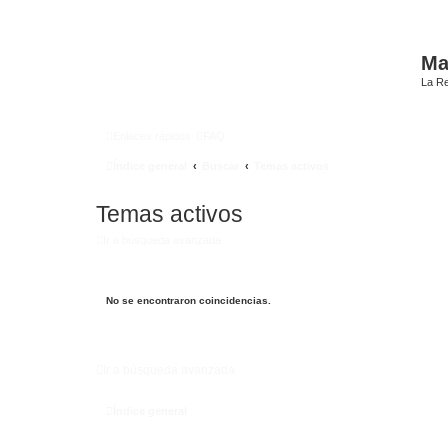
Mat
La Re
Enlaces rápidos
FAQ
Índice general
Buscar
Temas activos
Temas activos
Ir a búsqueda avanzada
No se encontraron coincidencias.
Ir a búsqueda avanzada
Índice general