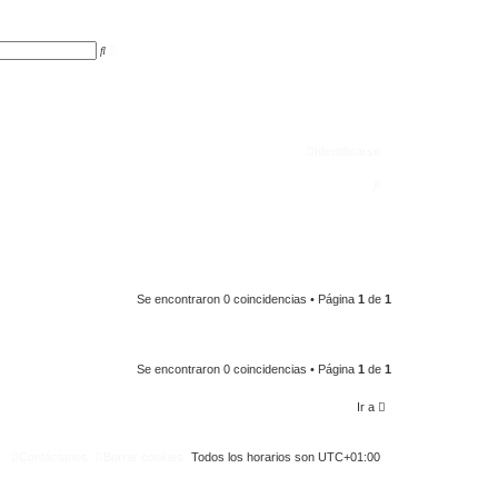
B
B
ú
u
s
s
q
c
u
a
e
r
d
a
a
Identificarse
v
a
n
B
z
a
u
d
a
s
c
a
Se encontraron 0 coincidencias • Página
1
de
1
r
Se encontraron 0 coincidencias • Página
1
de
1
Ir a
Contáctanos
Borrar cookies
Todos los horarios son
UTC+01:00