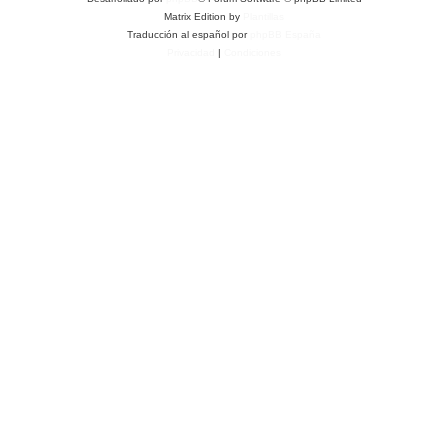
Matrix Edition by
Plantillas
Traducción al español por
phpBB España
Privacidad
|
Condiciones